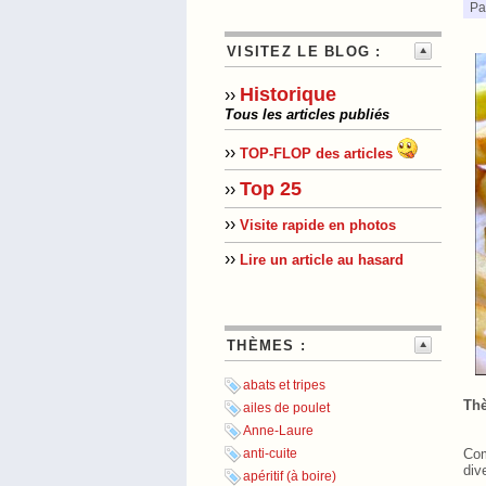
Pa
VISITEZ LE BLOG :
Historique
››
Tous les articles publiés
››
TOP-FLOP des articles
Top 25
››
››
Visite rapide en photos
››
Lire un article au hasard
THÈMES :
abats et tripes
Thè
ailes de poulet
Anne-Laure
Com
anti-cuite
div
apéritif (à boire)