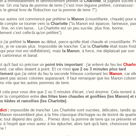
'un a immédiatement et définitivement préféré la
Charlotte
, la jugeant sucrée 
ne. Un vrai fana de pomme de terre ("c'est mon légume préféré, connaissez-
s le génial livre de Robuchon sur la pomme de terre
.
?").
eux autres ont commencé par préférer la
Manon
(croustillante, chaude) pour 
 de compte se tourner vers la
Charlotte
("la Manon est épaisse, farineuse, pa
s fine, on s'en lasse... La Charlotte est un peu sucrée, plus fine, bonne,
alement c'est celle-là qu'on préfère").
i j'ai préféré la
Manon
au début, parce qu'elle était chaude et croustillante. P
ès, je ne savais plus. Impossible de trancher. Car la
Charlotte
était toute froi
 qui pour moi est rédhibitoire), mais
la Manon
, à force, me déplaisait par son
é cartonneux et banal.
st qu'il faut ici préciser un
point très important
.
: j'ai enlevé du feu les
Charlo
bord, car elles étaient à point. Et ce n'est
que 2 ou 3
.
minutes plus tard
ulement
que j'ai retiré du feu la seconde friteuse contenant les
Manon
, car el
taient pas assez colorées auparavant. Il faut remarquer que les Manon colore
ns vite que les autres pommes de terre.
t cela pour vous dire que 2 ou 3
.
minutes d'écart, c'est énorme. Cela revient à
rir la compétition entre
des frites bien chaudes et gonflées (les Manon) et 
tes tièdes et ramollies (les Charlotte)
.
dict
.
:
impossible de trancher. Les Charlotte sont sucrées, délicates, tandis q
 Manon ressemblent plus à la frite classique d'échoppe ou de bistrot de quartie
c tout dépend des goûts... Prenez donc la pomme de terre qui se présente et
z à l'esprit que vous aurez à les éplucher, alors tant qu'à faire, choisissez bie
me
.
!