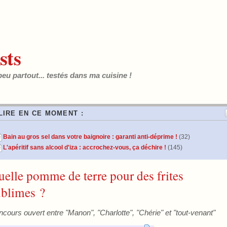
sts
peu partout... testés dans ma cuisine !
LIRE EN CE MOMENT :
Bain au gros sel dans votre baignoire : garanti anti-déprime !
(32)
L'apéritif sans alcool d'iza : accrochez-vous, ça déchire !
(145)
elle pomme de terre pour des frites
ublimes ?
cours ouvert entre "Manon", "Charlotte", "Chérie" et "tout-venant"