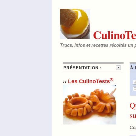
CulinoTe
Trucs, infos et recettes récoltés un 
PRÉSENTATION :
À 
®
››
Les CulinoTests
Qu
s
Con