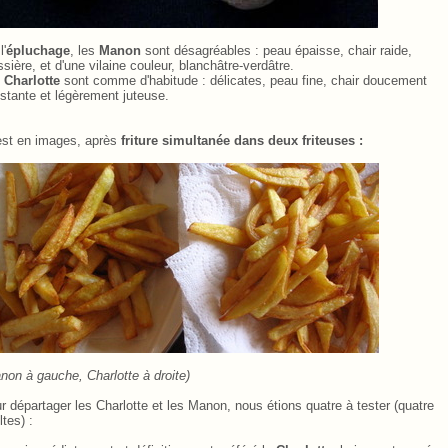
l'
épluchage
, les
Manon
sont désagréables
.
: peau épaisse, chair raide,
ssière, et d'une vilaine couleur, blanchâtre-verdâtre.
s
Charlotte
sont comme d'habitude
.
: délicates, peau fine, chair doucement
istante et légèrement juteuse.
est en images, après
friture simultanée dans deux friteuses
.
:
non à gauche, Charlotte à droite)
r départager les Charlotte et les Manon, nous étions quatre à tester (quatre
ltes)
.
: