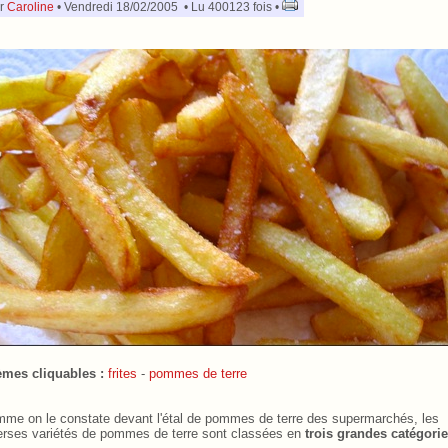
r
Caroline
• Vendredi 18/02/2005 • Lu 400123 fois •
mes cliquables :
frites
-
pommes de terre
me on le constate devant l'étal de pommes de terre des supermarchés, les
erses variétés de pommes de terre sont classées en
trois grandes catégori