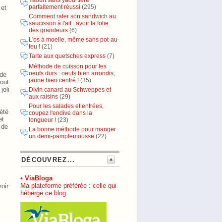
Yaourt sans yaourtière
parfaitement réussi
(295)
 et
Comment rater son sandwich au
saucisson à l'ail : avoir la folie
des grandeurs
(6)
L'os à moelle, même sans pot-au-
feu !
(21)
Tarte aux quetsches express
(7)
Méthode de cuisson pour les
oeufs durs : oeufs bien arrondis,
 de
jaune bien centré !
(35)
tout
joli
Divin canard au Schweppes et
aux raisins
(29)
Pour les salades et entrées,
été
coupez l'endive dans la
et
longueur !
(23)
 de
La bonne méthode pour manger
un demi-pamplemousse
(22)
DÉCOUVREZ...
• ViaBloga
Ma plateforme préférée : celle qui
voir
héberge ce blog.