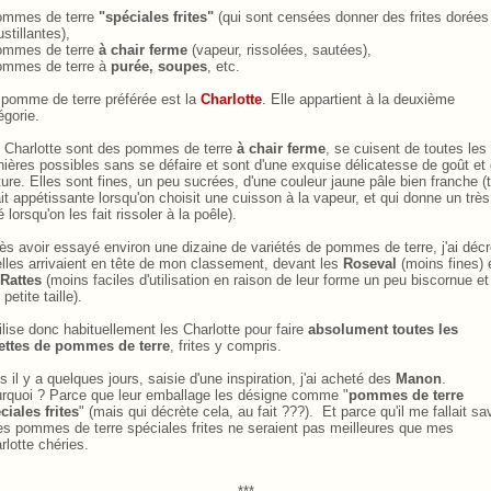
ommes de terre
"spéciales frites"
(qui sont censées donner des frites dorées
ustillantes),
ommes de terre
à chair ferme
(vapeur, rissolées, sautées),
ommes de terre à
purée, soupes
, etc.
pomme de terre préférée est la
Charlotte
. Elle appartient à la deuxième
égorie.
 Charlotte sont des pommes de terre
à chair ferme
, se cuisent de toutes les
ières possibles sans se défaire et sont d'une exquise délicatesse de goût et
ture.
Elles sont fines, un peu sucrées, d'une couleur jaune pâle bien franche (
ait appétissante lorsqu'on choisit une cuisson à la vapeur, et qui donne un très 
é lorsqu'on les fait rissoler à la poêle).
ès avoir essayé environ une dizaine de variétés de pommes de terre, j'ai décr
elles arrivaient en tête de mon classement, devant les
Roseval
(moins fines) 
Rattes
(moins faciles d'utilisation en raison de leur forme un peu biscornue et
 petite taille).
tilise donc habituellement les Charlotte pour faire
absolument toutes les
ettes de pommes de terre
, frites y compris.
s il y a quelques jours, saisie d'une inspiration, j'ai acheté des
Manon
.
rquoi ? Parce que leur emballage les désigne comme "
pommes de terre
ciales frites
"
(mais qui décrète cela, au fait ???).
Et parce qu'il me fallait sa
les pommes de terre spéciales frites ne seraient pas meilleures que mes
rlotte chéries.