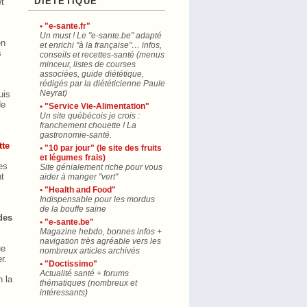
"DIÉTÉTIQUE"
et
• "e-sante.fr"
Un must ! Le "e-sante.be" adapté
en
et enrichi "à la française"… infos,
s
conseils et recettes-santé (menus
minceur, listes de courses
associées, guide diététique,
rédigés par la diététicienne Paule
Neyrat)
uis
de
• "Service Vie-Alimentation"
Un site québécois je crois :
franchement chouette ! La
gastronomie-santé.
tte
• "10 par jour" (le site des fruits
et légumes frais)
les
Site génialement riche pour vous
nt
aider à manger "vert"
• "Health and Food"
Indispensable pour les mordus
de la bouffe saine
des
• "e-sante.be"
Magazine hebdo, bonnes infos +
navigation très agréable vers les
ue
nombreux articles archivés
r.
• "Doctissimo"
Actualité santé + forums
n la
thématiques (nombreux et
intéressants)