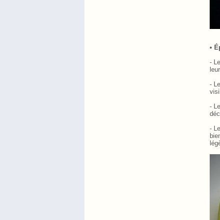
• É
- L
leu
- L
vis
- L
déc
- L
bie
lég