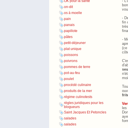
- L
OK pour la santé
bon
on-dit
vou
os à moelle
- D
pain
fin
panais
trè
fin
papillote
pâtes
- Mo
petit-déjeuner
apr
(ce
plat unique
côt
poissons
C'e
poivrons
d'a
pommes de terre
se
pot-au-feu
n'é
moi
poulet
procédé culinaire
Tou
ouv
produits de la mer
fri
régime culinotests
règles juridiques pour les
Ver
blogueurs
les
Don
Saint Jacques Et Petoncles
aye
salades
for
salades