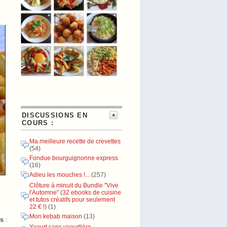
DISCUSSIONS EN
COURS :
Ma meilleure recette de crevettes
(54)
Fondue bourguignonne express
(16)
Adieu les mouches !...
(257)
Clôture à minuit du Bundle "Vive
l'Automne" (32 ebooks de cuisine
et tutos créatifs pour seulement
22 € !)
(1)
Mon kebab maison
(13)
es
.
: