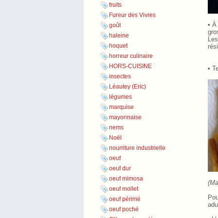
fruits
Fureur des Vivres
• À 
goût
gro
haleine
Le
hoquet
rés
horreur culinaire
HORS-CUISINE
• T
insectes
Léautey (Eric)
légumes
marquise
mayonnaise
nems
Noël
nourriture industrielle
oeuf
oeuf dur
oeuf mimosa
(Ma
oeuf mollet
Pou
oeuf périmé
adu
oeuf poché