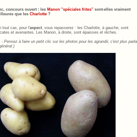
***
c, c
oncours ouvert : les
Manon "spéciales frites"
sont-elles vraiment
lleures que les
Charlotte
.
?
n tout cas, pour l'
aspect
, vous repasserez
.
: les Charlotte, à gauche, sont
icates et avenantes. Les Manon, à droite, sont épaisses et rêches.
 - Pensez à faire un petit clic sur les photos pour les agrandir, c'est plus parla
général.)