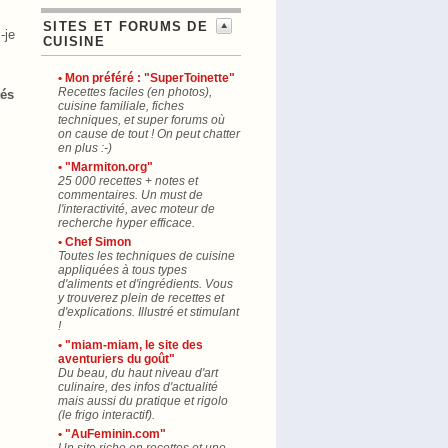
SITES ET FORUMS DE
-je
CUISINE
• Mon préféré : "SuperToinette"
Recettes faciles (en photos),
tés
cuisine familiale, fiches
techniques, et super forums où
on cause de tout ! On peut chatter
en plus :-)
• "Marmiton.org"
25 000 recettes + notes et
commentaires. Un must de
l'interactivité, avec moteur de
recherche hyper efficace.
• Chef Simon
Toutes les techniques de cuisine
appliquées à tous types
d'aliments et d'ingrédients. Vous
y trouverez plein de recettes et
d'explications. Illustré et stimulant
!
• "miam-miam, le site des
aventuriers du goût"
Du beau, du haut niveau d'art
culinaire, des infos d'actualité
mais aussi du pratique et rigolo
(le frigo interactif).
• "AuFeminin.com"