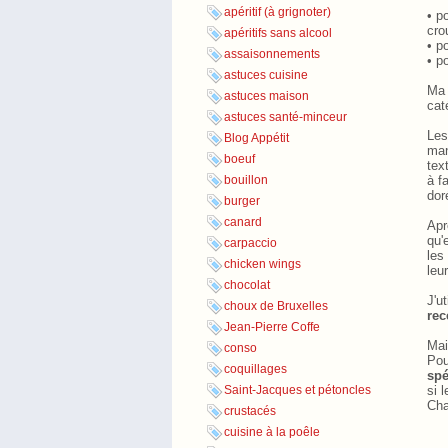
apéritif (à grignoter)
• p
cro
apéritifs sans alcool
•
p
assaisonnements
• p
astuces cuisine
Ma 
astuces maison
cat
astuces santé-minceur
Les
Blog Appétit
man
boeuf
tex
à f
bouillon
dor
burger
canard
Apr
qu'
carpaccio
les
chicken wings
leur
chocolat
J'u
choux de Bruxelles
rec
Jean-Pierre Coffe
Mai
conso
Pou
coquillages
spé
si 
Saint-Jacques et pétoncles
Cha
crustacés
cuisine à la poêle