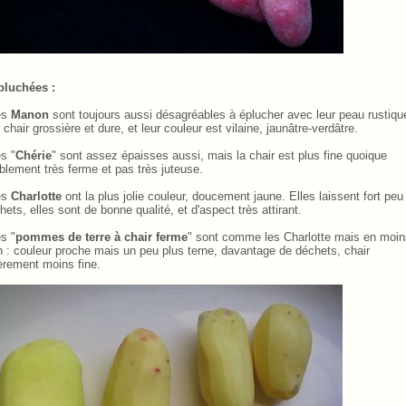
pluchées
.
:
es
Manon
sont toujours aussi désagréables à éplucher avec leur peau rustiqu
r chair grossière et dure, et leur couleur est vilaine, jaunâtre-verdâtre.
es "
Chérie
" sont assez épaisses aussi, mais la chair est plus fine quoique
iblement très ferme et pas très juteuse.
es
Charlotte
ont la plus jolie couleur, doucement jaune. Elles laissent fort peu
hets, elles sont de bonne qualité, et d'aspect très attirant.
es "
pommes de terre à chair ferme
" sont comme les Charlotte mais en moin
n
.
: couleur proche mais un peu plus terne, davantage de déchets, chair
èrement moins fine.