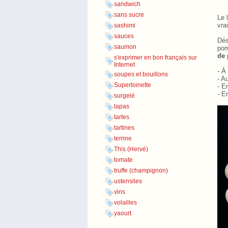
sandwich
sans sucre
Le 
vra
sashimi
sauces
Dés
saumon
pom
de 
s'exprimer en bon français sur
Internet
- À
soupes et bouillons
- A
Supertoinette
- E
- E
surgelé
tapas
tartes
tartines
terrine
This (Hervé)
tomate
truffe (champignon)
ustensiles
vins
volailles
yaourt