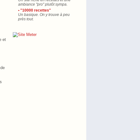
Un site riche en recettes et une
ambiance "pro" plutôt sympa.
• "10000 recettes"
Un basique. On y trouve à peu
près tout.
e et
 de
s