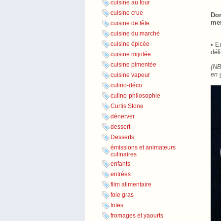
cuisine au four
cuisine crue
Don
mei
cuisine de fête
cuisine du marché
cuisine épicée
• E
dél
cuisine mijotée
cuisine pimentée
(NB
en 
cuisine vapeur
culino-déco
culino-philosophie
Curtis Stone
dénerver
dessert
Desserts
émissions et animateurs
culinaires
enfants
entrées
film alimentaire
foie gras
frites
fromages et yaourts