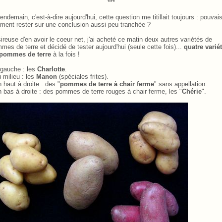
***
lendemain, c'est-à-dire aujourd'hui, cette question me titillait toujours
.
: pouvais
iment rester sur une conclusion aussi peu tranchée ?
ireuse d'en avoir le coeur net, j'ai acheté ce matin deux autres variétés de
mes de terre et décidé de tester aujourd'hui (seule cette fois)...
quatre varié
pommes de terre
à la fois
.
!
 gauche
.
: les
Charlotte
.
u milieu
.
: les
Manon
(spéciales frites).
n haut à droite
.
: des "
pommes de terre à chair ferme
" sans appellation.
n bas à droite
.
: des pommes de terre rouges à chair ferme, les "
Chérie
".