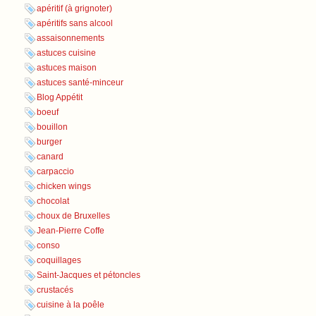
apéritif (à grignoter)
apéritifs sans alcool
assaisonnements
astuces cuisine
astuces maison
astuces santé-minceur
Blog Appétit
boeuf
bouillon
burger
canard
carpaccio
chicken wings
chocolat
choux de Bruxelles
Jean-Pierre Coffe
conso
coquillages
Saint-Jacques et pétoncles
crustacés
cuisine à la poêle