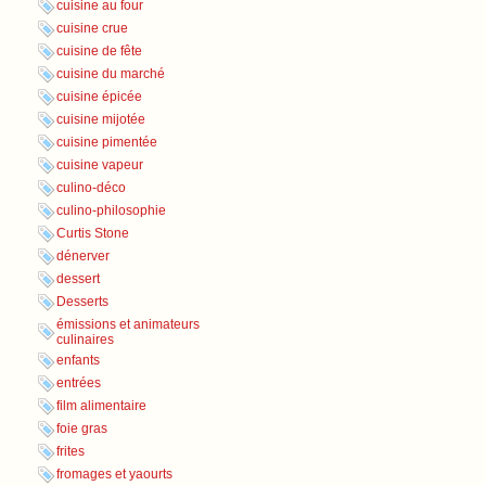
cuisine au four
cuisine crue
cuisine de fête
cuisine du marché
cuisine épicée
cuisine mijotée
cuisine pimentée
cuisine vapeur
culino-déco
culino-philosophie
Curtis Stone
dénerver
dessert
Desserts
émissions et animateurs
culinaires
enfants
entrées
film alimentaire
foie gras
frites
fromages et yaourts