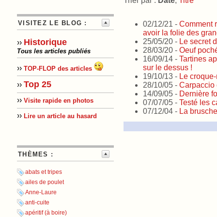
Trier par :
Date
,
Titre
VISITEZ LE BLOG :
02/12/21 -
Comment ra
avoir la folie des gra
25/05/20 -
Le secret 
Historique
››
28/03/20 -
Oeuf poché 
Tous les articles publiés
16/09/14 -
Tartines ap
sur le dessus !
››
TOP-FLOP des articles
19/10/13 -
Le croque
Top 25
››
28/10/05 -
Carpaccio 
14/09/05 -
Dernière f
››
Visite rapide en photos
07/07/05 -
Testé les 
07/12/04 -
La brusche
››
Lire un article au hasard
THÈMES :
abats et tripes
ailes de poulet
Anne-Laure
anti-cuite
apéritif (à boire)