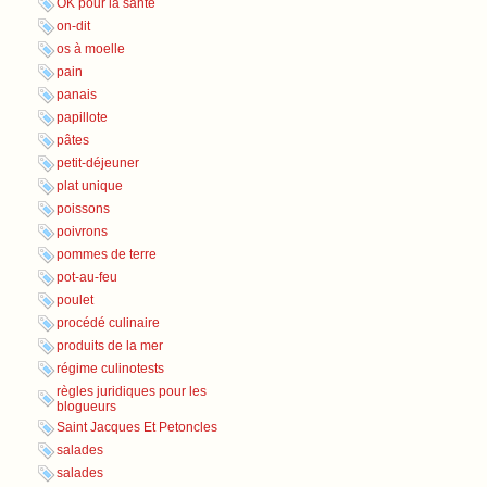
OK pour la santé
on-dit
os à moelle
pain
panais
papillote
pâtes
petit-déjeuner
plat unique
poissons
poivrons
pommes de terre
pot-au-feu
poulet
procédé culinaire
produits de la mer
régime culinotests
règles juridiques pour les
blogueurs
Saint Jacques Et Petoncles
salades
salades