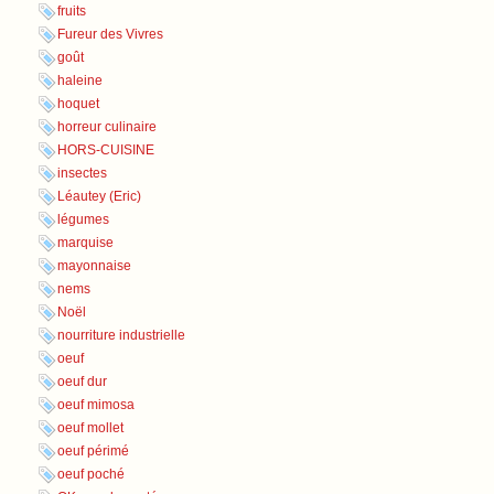
fruits
Fureur des Vivres
goût
haleine
hoquet
horreur culinaire
HORS-CUISINE
insectes
Léautey (Eric)
légumes
marquise
mayonnaise
nems
Noël
nourriture industrielle
oeuf
oeuf dur
oeuf mimosa
oeuf mollet
oeuf périmé
oeuf poché