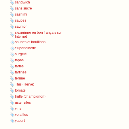
sandwich
sans sucre
sashimi
sauces
saumon
s'exprimer en bon français sur
Internet
soupes et bouillons
Supertoinette
surgelé
tapas
tartes
tartines
terrine
This (Hervé)
tomate
truffe (champignon)
ustensiles
vins
volailles
yaourt