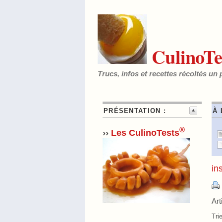
CulinoTe
Trucs, infos et recettes récoltés un 
PRÉSENTATION :
À 
®
››
Les CulinoTests
in
Art
Tri