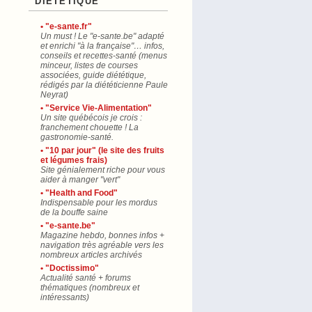
"DIÉTÉTIQUE"
• "e-sante.fr"
Un must ! Le "e-sante.be" adapté
et enrichi "à la française"… infos,
conseils et recettes-santé (menus
minceur, listes de courses
associées, guide diététique,
rédigés par la diététicienne Paule
Neyrat)
• "Service Vie-Alimentation"
Un site québécois je crois :
franchement chouette ! La
gastronomie-santé.
• "10 par jour" (le site des fruits
et légumes frais)
Site génialement riche pour vous
aider à manger "vert"
• "Health and Food"
Indispensable pour les mordus
de la bouffe saine
• "e-sante.be"
Magazine hebdo, bonnes infos +
navigation très agréable vers les
nombreux articles archivés
• "Doctissimo"
Actualité santé + forums
thématiques (nombreux et
intéressants)