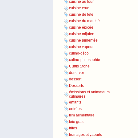
cuisine au four
cuisine crue
cuisine de fête
cuisine du marché
cuisine épicée
cuisine mijotée
cuisine pimentée
cuisine vapeur
culino-déco
culino-philosophie
Curtis Stone
dénerver
dessert
Desserts
émissions et animateurs
culinaires
enfants
entrées
film alimentaire
foie gras
frites
fromages et yaourts