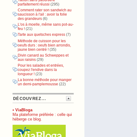
Yaourt sans yaourtière
parfaitement réussi
(295)
Comment rater son sandwich au
saucisson à l'ail : avoir la folie
des grandeurs
(6)
L'os à moelle, même sans pot-au-
feu !
(21)
Tarte aux quetsches express
(7)
Méthode de cuisson pour les
oeufs durs : oeufs bien arrondis,
jaune bien centré !
(35)
Divin canard au Schweppes et
aux raisins
(29)
Pour les salades et entrées,
coupez l'endive dans la
longueur !
(23)
La bonne méthode pour manger
un demi-pamplemousse
(22)
DÉCOUVREZ...
• ViaBloga
Ma plateforme préférée : celle qui
héberge ce blog.