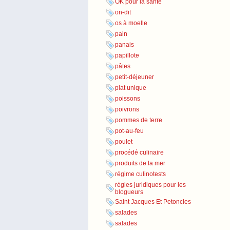
OK pour la santé
on-dit
os à moelle
pain
panais
papillote
pâtes
petit-déjeuner
plat unique
poissons
poivrons
pommes de terre
pot-au-feu
poulet
procédé culinaire
produits de la mer
régime culinotests
règles juridiques pour les
blogueurs
Saint Jacques Et Petoncles
salades
salades