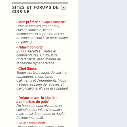
SITES ET FORUMS DE
CUISINE
• Mon préféré : "SuperToinette"
Recettes faciles (en photos),
cuisine familiale, fiches
techniques, et super forums où
on cause de tout ! On peut chatter
en plus :-)
• "Marmiton.org"
25 000 recettes + notes et
commentaires. Un must de
l'interactivité, avec moteur de
recherche hyper efficace.
• Chef Simon
Toutes les techniques de cuisine
appliquées à tous types
d'aliments et d'ingrédients. Vous
y trouverez plein de recettes et
d'explications. Illustré et stimulant
!
• "miam-miam, le site des
aventuriers du goût"
Du beau, du haut niveau d'art
culinaire, des infos d'actualité
mais aussi du pratique et rigolo
(le frigo interactif).
• "AuFeminin.com"