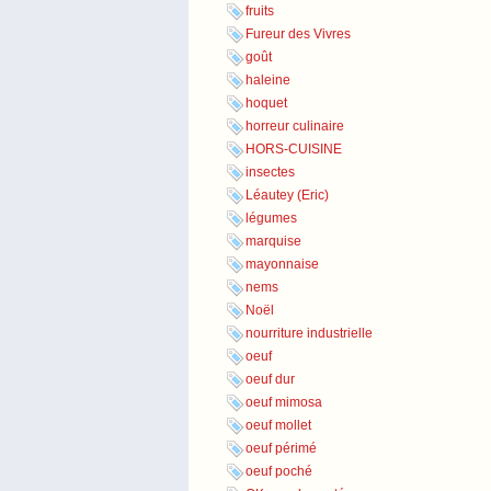
fruits
Fureur des Vivres
goût
haleine
hoquet
horreur culinaire
HORS-CUISINE
insectes
Léautey (Eric)
légumes
marquise
mayonnaise
nems
Noël
nourriture industrielle
oeuf
oeuf dur
oeuf mimosa
oeuf mollet
oeuf périmé
oeuf poché