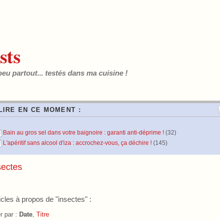
sts
peu partout... testés dans ma cuisine !
LIRE EN CE MOMENT :
Bain au gros sel dans votre baignoire : garanti anti-déprime !
(32)
L'apéritif sans alcool d'iza : accrochez-vous, ça déchire !
(145)
sectes
icles à propos de "insectes" :
er par :
Date
,
Titre