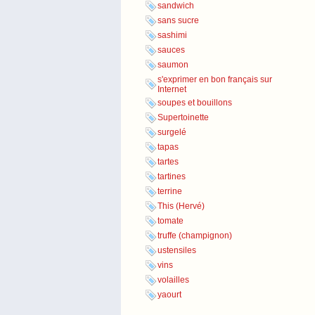
sandwich
sans sucre
sashimi
sauces
saumon
s'exprimer en bon français sur
Internet
soupes et bouillons
Supertoinette
surgelé
tapas
tartes
tartines
terrine
This (Hervé)
tomate
truffe (champignon)
ustensiles
vins
volailles
yaourt