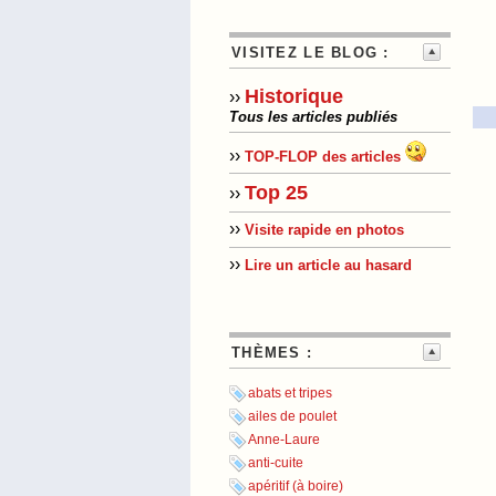
VISITEZ LE BLOG :
Historique
››
Tous les articles publiés
››
TOP-FLOP des articles
Top 25
››
››
Visite rapide en photos
››
Lire un article au hasard
THÈMES :
abats et tripes
ailes de poulet
Anne-Laure
anti-cuite
apéritif (à boire)