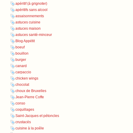
apéritif (à grignoter)
apéritifs sans alcool
assaisonnements
astuces cuisine
astuces maison
astuces santé-minceur
Blog Appétit
boeuf
bouillon
burger
canard
carpaccio
chicken wings
chocolat
choux de Bruxelles
Jean-Pierre Coffe
conso
coquillages
Saint-Jacques et pétoncles
crustacés
cuisine à la poêle