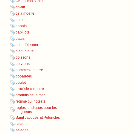
OK pour la santé
on-dit
os à moelle
pain
panais
papillote
pâtes
petit-déjeuner
plat unique
poissons
poivrons
pommes de terre
pot-au-feu
poulet
procédé culinaire
produits de la mer
régime culinotests
règles juridiques pour les
blogueurs
Saint Jacques Et Petoncles
salades
salades