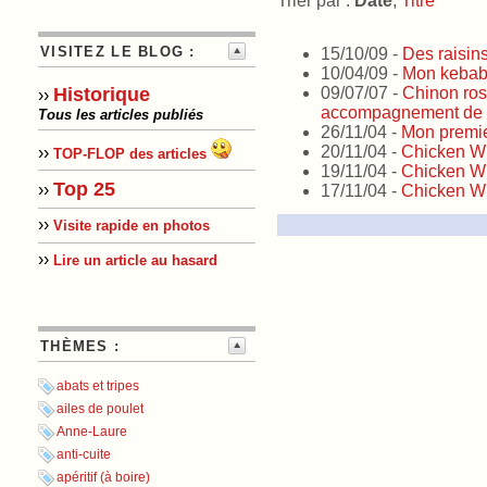
Trier par :
Date
,
Titre
VISITEZ LE BLOG :
15/10/09 -
Des raisins
10/04/09 -
Mon kebab
09/07/07 -
Chinon ros
Historique
››
accompagnement de c
Tous les articles publiés
26/11/04 -
Mon premier
20/11/04 -
Chicken Wi
››
TOP-FLOP des articles
19/11/04 -
Chicken Wi
Top 25
››
17/11/04 -
Chicken Wi
››
Visite rapide en photos
››
Lire un article au hasard
THÈMES :
abats et tripes
ailes de poulet
Anne-Laure
anti-cuite
apéritif (à boire)