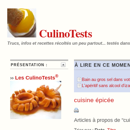
CulinoTests
Trucs, infos et recettes récoltés un peu partout... testés dan
PRÉSENTATION :
À LIRE EN CE MOMEN
®
››
Les CulinoTests
Bain au gros sel dans votr
L'apéritif sans alcool d'i
cuisine épicée
Articles à propos de "cui