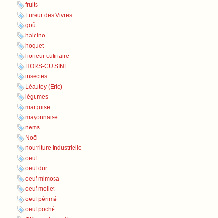
fruits
Fureur des Vivres
goût
haleine
hoquet
horreur culinaire
HORS-CUISINE
insectes
Léautey (Eric)
légumes
marquise
mayonnaise
nems
Noël
nourriture industrielle
oeuf
oeuf dur
oeuf mimosa
oeuf mollet
oeuf périmé
oeuf poché