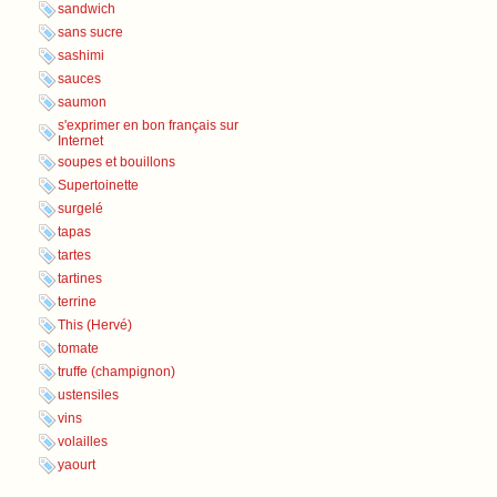
sandwich
sans sucre
sashimi
sauces
saumon
s'exprimer en bon français sur
Internet
soupes et bouillons
Supertoinette
surgelé
tapas
tartes
tartines
terrine
This (Hervé)
tomate
truffe (champignon)
ustensiles
vins
volailles
yaourt