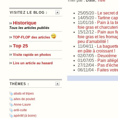
Trier par :
Date
,
Titre
VISITEZ LE BLOG :
25/05/20 -
Le secret 
14/05/20 -
Tartine cap
11/01/16 -
Pain à la b
Historique
››
foie gras et charcuter
Tous les articles publiés
15/12/12 -
Pain aux fi
foie gras et les from
››
TOP-FLOP des articles
peu d'amabilité !
Top 25
››
11/04/11 -
La baguette
en pâte à croissant !
››
Visite rapide en photos
02/07/05 -
Deuxième te
01/07/05 -
Pain allégé
››
Lire un article au hasard
27/12/04 -
Pas d'échec
06/11/04 -
Faites votr
THÈMES :
abats et tripes
ailes de poulet
Anne-Laure
anti-cuite
apéritif (à boire)