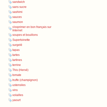
sandwich
sans sucre
sashimi
sauces
saumon
s'exprimer en bon français sur
Internet
soupes et bouillons
Supertoinette
surgelé
tapas
tartes
tartines
terrine
This (Hervé)
tomate
truffe (champignon)
ustensiles
vins
volailles
yaourt