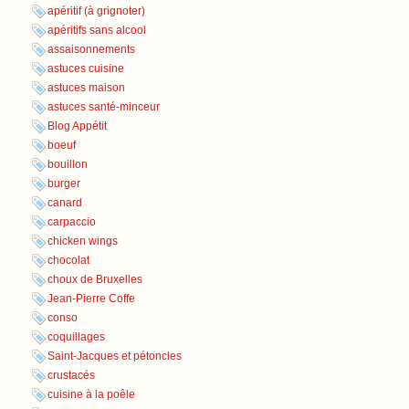
apéritif (à grignoter)
apéritifs sans alcool
assaisonnements
astuces cuisine
astuces maison
astuces santé-minceur
Blog Appétit
boeuf
bouillon
burger
canard
carpaccio
chicken wings
chocolat
choux de Bruxelles
Jean-Pierre Coffe
conso
coquillages
Saint-Jacques et pétoncles
crustacés
cuisine à la poêle