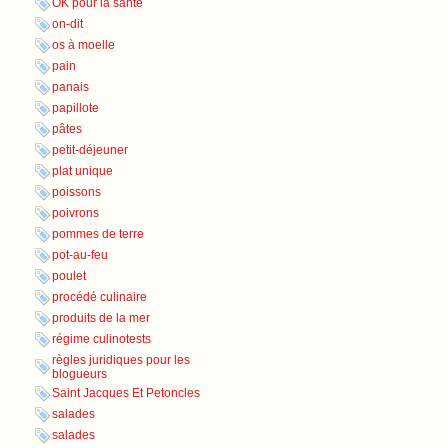
OK pour la santé
on-dit
os à moelle
pain
panais
papillote
pâtes
petit-déjeuner
plat unique
poissons
poivrons
pommes de terre
pot-au-feu
poulet
procédé culinaire
produits de la mer
régime culinotests
règles juridiques pour les
blogueurs
Saint Jacques Et Petoncles
salades
salades