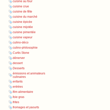
cuisine au four
cuisine crue
cuisine de fête
cuisine du marché
cuisine épicée
cuisine mijotée
cuisine pimentée
cuisine vapeur
culino-déco
culino-philosophie
Curtis Stone
dénerver
dessert
Desserts
émissions et animateurs
culinaires
enfants
entrées
film alimentaire
foie gras
frites
fromages et yaourts