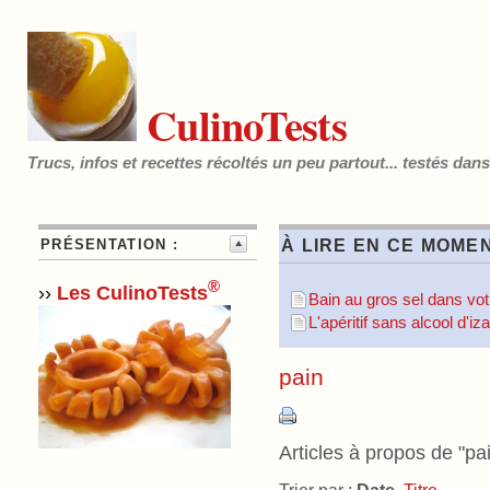
CulinoTests
Trucs, infos et recettes récoltés un peu partout... testés dan
PRÉSENTATION :
À LIRE EN CE MOMEN
®
››
Les CulinoTests
Bain au gros sel dans votr
L'apéritif sans alcool d'i
pain
Articles à propos de "pai