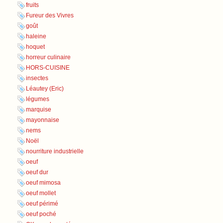
fruits
Fureur des Vivres
goût
haleine
hoquet
horreur culinaire
HORS-CUISINE
insectes
Léautey (Eric)
légumes
marquise
mayonnaise
nems
Noël
nourriture industrielle
oeuf
oeuf dur
oeuf mimosa
oeuf mollet
oeuf périmé
oeuf poché