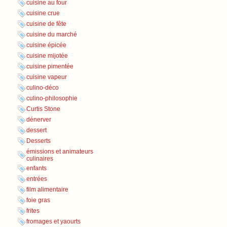
cuisine au four
cuisine crue
cuisine de fête
cuisine du marché
cuisine épicée
cuisine mijotée
cuisine pimentée
cuisine vapeur
culino-déco
culino-philosophie
Curtis Stone
dénerver
dessert
Desserts
émissions et animateurs
culinaires
enfants
entrées
film alimentaire
foie gras
frites
fromages et yaourts