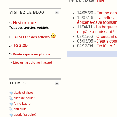
Trier par :
Date
,
Titre
VISITEZ LE BLOG :
14/05/20 -
Tartine cap
15/07/16 -
La belle vi
épicerie-cave topissim
Historique
››
11/04/11 -
La baguette
Tous les articles publiés
en pâte à croissant !
02/11/06 -
Croissant 
››
TOP-FLOP des articles
05/03/05 -
J'étais con
Top 25
››
04/12/04 -
Testé les 
››
Visite rapide en photos
››
Lire un article au hasard
THÈMES :
abats et tripes
ailes de poulet
Anne-Laure
anti-cuite
apéritif (à boire)