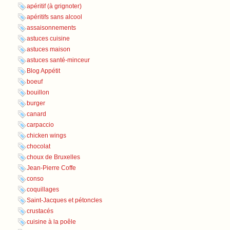
apéritif (à grignoter)
apéritifs sans alcool
assaisonnements
astuces cuisine
astuces maison
astuces santé-minceur
Blog Appétit
boeuf
bouillon
burger
canard
carpaccio
chicken wings
chocolat
choux de Bruxelles
Jean-Pierre Coffe
conso
coquillages
Saint-Jacques et pétoncles
crustacés
cuisine à la poêle