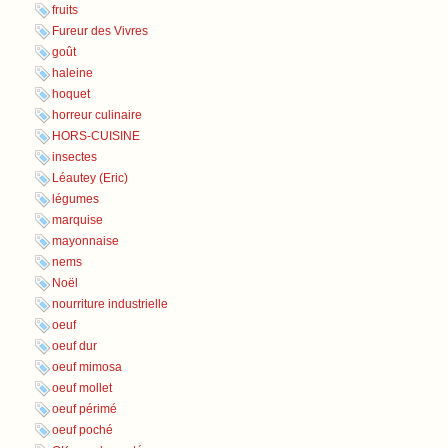
fruits
Fureur des Vivres
goût
haleine
hoquet
horreur culinaire
HORS-CUISINE
insectes
Léautey (Eric)
légumes
marquise
mayonnaise
nems
Noël
nourriture industrielle
oeuf
oeuf dur
oeuf mimosa
oeuf mollet
oeuf périmé
oeuf poché