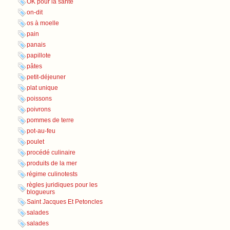
OK pour la santé
on-dit
os à moelle
pain
panais
papillote
pâtes
petit-déjeuner
plat unique
poissons
poivrons
pommes de terre
pot-au-feu
poulet
procédé culinaire
produits de la mer
régime culinotests
règles juridiques pour les
blogueurs
Saint Jacques Et Petoncles
salades
salades