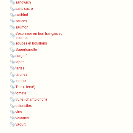
sandwich
sans sucre
sashimi
sauces
saumon
s'exprimer en bon français sur
Internet
soupes et bouillons
Supertoinette
surgelé
tapas
tartes
tartines
terrine
This (Hervé)
tomate
truffe (champignon)
ustensiles
vins
volailles
yaourt