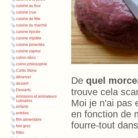
cuisine au four
cuisine crue
cuisine de fête
cuisine du marché
cuisine épicée
cuisine mijotée
cuisine pimentée
cuisine vapeur
culino-déco
culino-philosophie
Curtis Stone
dénerver
De
quel morce
dessert
trouve cela sc
Desserts
émissions et animateurs
Moi je n'ai pas
culinaires
enfants
en fonction de 
entrées
film alimentaire
fourre-tout da
foie gras
frites