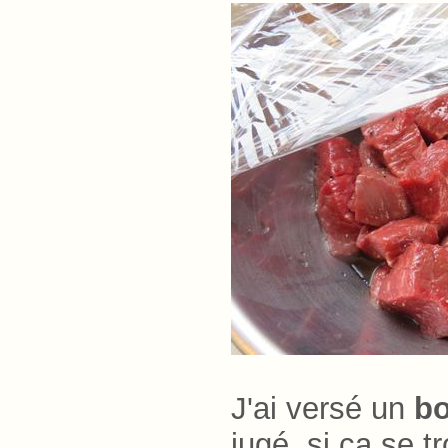
J'ai
versé un
bo
jugé, si ça se t