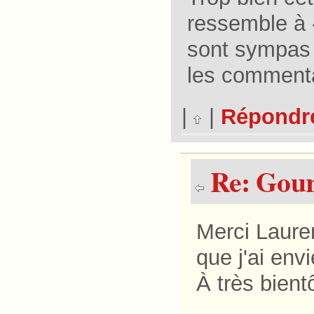
ressemble à «
sont sympas m
les commentai
|
|
Répondr
Re: Gou
Merci Lauren
que j'ai env
À très bient