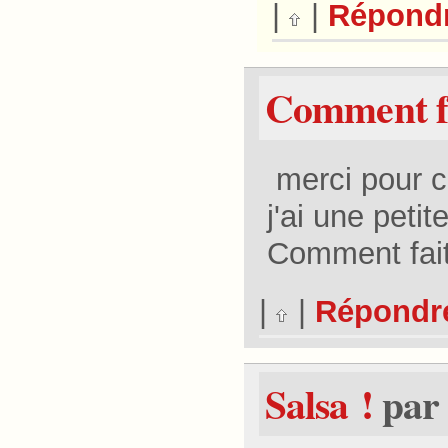
|
|
Répond
Comment fa
merci pour ce
j'ai une peti
Comment fait
|
|
Répondr
Salsa !
par 