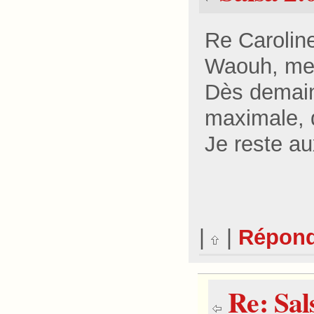
Re Carolin
Waouh, merc
Dès demain,
maximale, d
Je reste au
|
|
Répon
Re: Sal