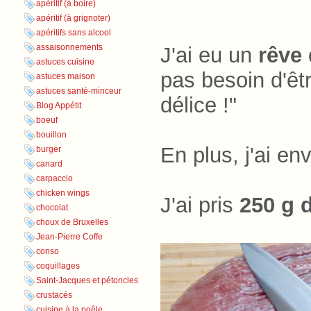
apéritif (à boire)
apéritif (à grignoter)
apéritifs sans alcool
assaisonnements
J'ai eu un
rêve
astuces cuisine
pas besoin d'êtr
astuces maison
astuces santé-minceur
délice !"
Blog Appétit
boeuf
bouillon
En plus, j'ai en
burger
canard
carpaccio
chicken wings
J'ai pris
250 g 
chocolat
choux de Bruxelles
Jean-Pierre Coffe
conso
coquillages
Saint-Jacques et pétoncles
crustacés
cuisine à la poêle