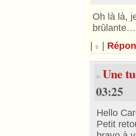
Oh là là, 
brûlante…
|
|
Répon
Une tu
03:25
Hello Car
Petit reto
bravo à v