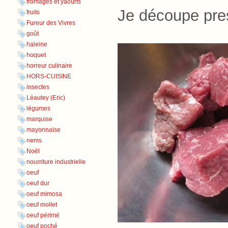
fromages et yaourts
Je découpe pre
fruits
Fureur des Vivres
goût
haleine
hoquet
horreur culinaire
HORS-CUISINE
insectes
Léautey (Eric)
légumes
marquise
mayonnaise
nems
Noël
nourriture industrielle
oeuf
oeuf dur
oeuf mimosa
oeuf mollet
oeuf périmé
oeuf poché