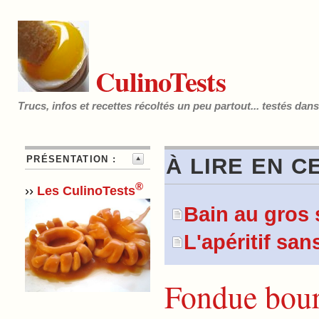
CulinoTests
Trucs, infos et recettes récoltés un peu partout... testés dan
PRÉSENTATION :
À LIRE EN C
®
››
Les CulinoTests
Bain au gros 
L'apéritif san
Fondue bour