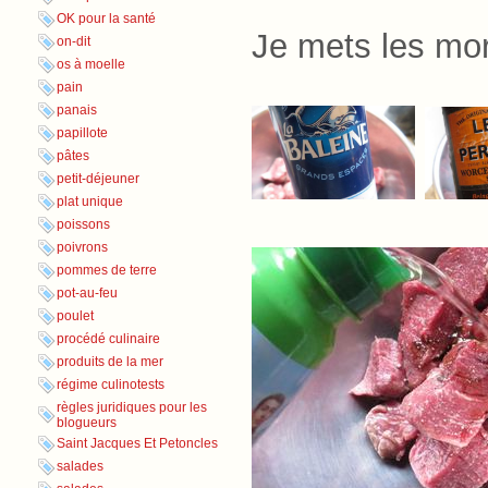
OK pour la santé
Je mets les mo
on-dit
os à moelle
pain
panais
papillote
pâtes
petit-déjeuner
plat unique
poissons
poivrons
pommes de terre
pot-au-feu
poulet
procédé culinaire
produits de la mer
régime culinotests
règles juridiques pour les
blogueurs
Saint Jacques Et Petoncles
salades