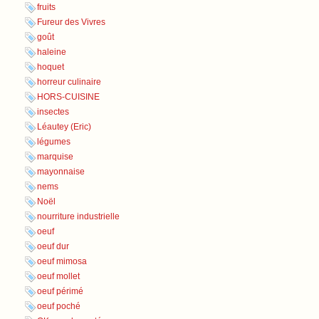
fruits
Fureur des Vivres
goût
haleine
hoquet
horreur culinaire
HORS-CUISINE
insectes
Léautey (Eric)
légumes
marquise
mayonnaise
nems
Noël
nourriture industrielle
oeuf
oeuf dur
oeuf mimosa
oeuf mollet
oeuf périmé
oeuf poché