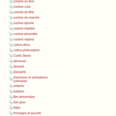
cuisine au four
cuisine crue
cuisine de fête
cuisine du marché
cuisine épicée
cuisine mijotée
cuisine pimentée
cuisine vapeur
culino-déco
culino-philosophie
Curtis Stone
dénerver
dessert
Desserts
émissions et animateurs
culinaires
enfants
entrées
film alimentaire
foie gras
frites
fromages et yaourts