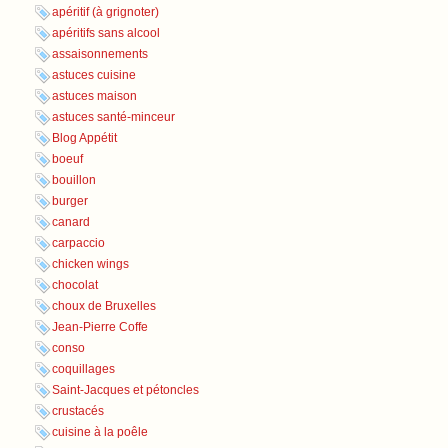
apéritif (à grignoter)
apéritifs sans alcool
assaisonnements
astuces cuisine
astuces maison
astuces santé-minceur
Blog Appétit
boeuf
bouillon
burger
canard
carpaccio
chicken wings
chocolat
choux de Bruxelles
Jean-Pierre Coffe
conso
coquillages
Saint-Jacques et pétoncles
crustacés
cuisine à la poêle