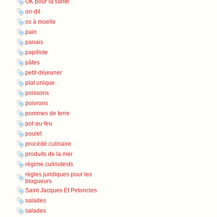
OK pour la santé
on-dit
os à moelle
pain
panais
papillote
pâtes
petit-déjeuner
plat unique
poissons
poivrons
pommes de terre
pot-au-feu
poulet
procédé culinaire
produits de la mer
régime culinotests
règles juridiques pour les
blogueurs
Saint Jacques Et Petoncles
salades
salades