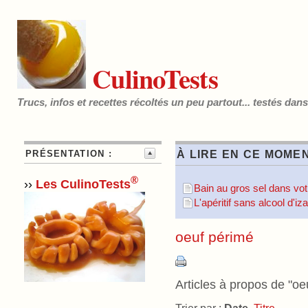
CulinoTests
Trucs, infos et recettes récoltés un peu partout... testés dan
PRÉSENTATION :
À LIRE EN CE MOMEN
®
››
Les CulinoTests
Bain au gros sel dans votr
L'apéritif sans alcool d'i
oeuf périmé
Articles à propos de "oe