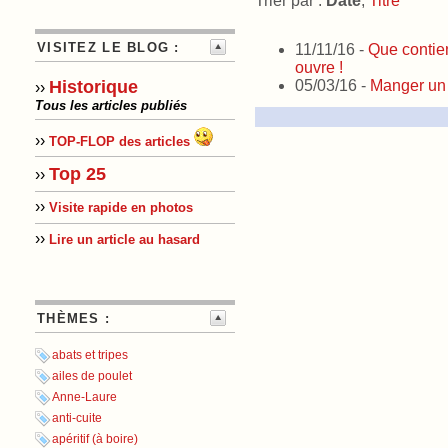
Trier par :
Date
,
Titre
VISITEZ LE BLOG :
11/11/16 -
Que contien
ouvre !
05/03/16 -
Manger un 
Historique
››
Tous les articles publiés
››
TOP-FLOP des articles
Top 25
››
››
Visite rapide en photos
››
Lire un article au hasard
THÈMES :
abats et tripes
ailes de poulet
Anne-Laure
anti-cuite
apéritif (à boire)