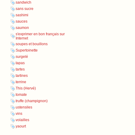
sandwich
sans sucre
sashimi
sauces
saumon
s'exprimer en bon français sur
Internet
soupes et bouillons
Supertoinette
surgelé
tapas
tartes
tartines
terrine
This (Hervé)
tomate
truffe (champignon)
ustensiles
vins
volailles
yaourt