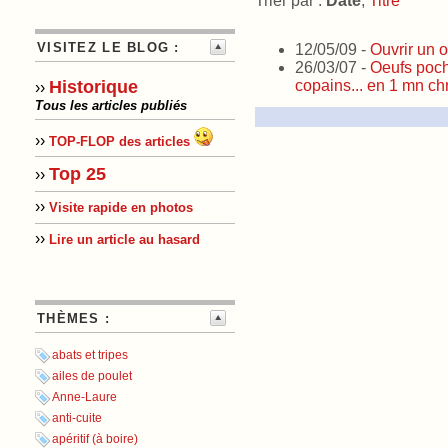
Trier par :
Date
,
Titre
VISITEZ LE BLOG :
12/05/09 -
Ouvrir un o
26/03/07 -
Oeufs poch
copains... en 1 mn chr
Historique
››
Tous les articles publiés
››
TOP-FLOP des articles
Top 25
››
››
Visite rapide en photos
››
Lire un article au hasard
THÈMES :
abats et tripes
ailes de poulet
Anne-Laure
anti-cuite
apéritif (à boire)