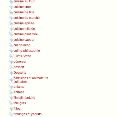
cuisine au four
cuisine crue
cuisine de fête
cuisine du marché
cuisine épicée
cuisine mijotée
cuisine pimentée
cuisine vapeur
culino-déco
culino-philosophie
Curtis Stone
dénerver
dessert
Desserts
émissions et animateurs
culinaires
enfants
entrées
film alimentaire
foie gras
frites
fromages et yaourts