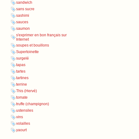
sandwich
sans sucre
sashimi
sauces
saumon
s'exprimer en bon français sur
Internet
soupes et bouillons
Supertoinette
surgelé
tapas
tartes
tartines
terrine
This (Hervé)
tomate
truffe (champignon)
ustensiles
vins
volailles
yaourt