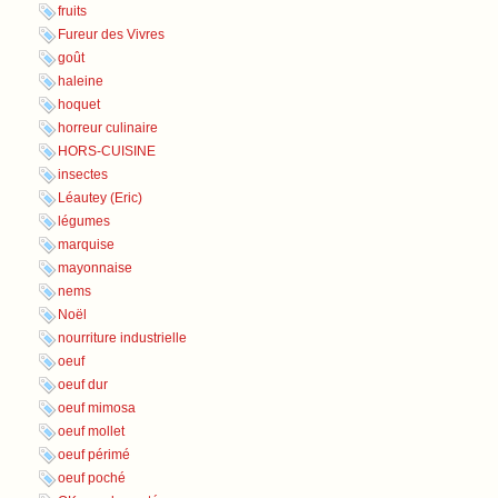
fruits
Fureur des Vivres
goût
haleine
hoquet
horreur culinaire
HORS-CUISINE
insectes
Léautey (Eric)
légumes
marquise
mayonnaise
nems
Noël
nourriture industrielle
oeuf
oeuf dur
oeuf mimosa
oeuf mollet
oeuf périmé
oeuf poché