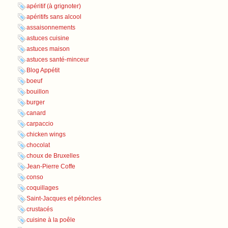
apéritif (à grignoter)
apéritifs sans alcool
assaisonnements
astuces cuisine
astuces maison
astuces santé-minceur
Blog Appétit
boeuf
bouillon
burger
canard
carpaccio
chicken wings
chocolat
choux de Bruxelles
Jean-Pierre Coffe
conso
coquillages
Saint-Jacques et pétoncles
crustacés
cuisine à la poêle