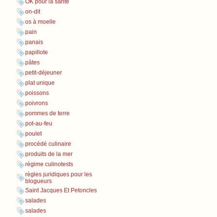
OK pour la santé
on-dit
os à moelle
pain
panais
papillote
pâtes
petit-déjeuner
plat unique
poissons
poivrons
pommes de terre
pot-au-feu
poulet
procédé culinaire
produits de la mer
régime culinotests
règles juridiques pour les
blogueurs
Saint Jacques Et Petoncles
salades
salades