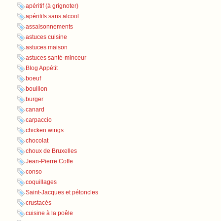
apéritif (à grignoter)
apéritifs sans alcool
assaisonnements
astuces cuisine
astuces maison
astuces santé-minceur
Blog Appétit
boeuf
bouillon
burger
canard
carpaccio
chicken wings
chocolat
choux de Bruxelles
Jean-Pierre Coffe
conso
coquillages
Saint-Jacques et pétoncles
crustacés
cuisine à la poêle