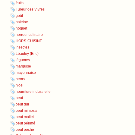
fruits
Fureur des Vivres
goût
haleine
hoquet
horreur culinaire
HORS-CUISINE
insectes
Léautey (Eric)
légumes
marquise
mayonnaise
nems
Noël
nourriture industrielle
oeuf
oeuf dur
oeuf mimosa
oeuf mollet
oeuf périmé
oeuf poché