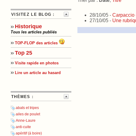
Trier par :
Date
,
Titre
VISITEZ LE BLOG :
28/10/05 -
Carpaccio 
27/10/05 -
Une rubriq
Historique
››
Tous les articles publiés
››
TOP-FLOP des articles
Top 25
››
››
Visite rapide en photos
››
Lire un article au hasard
THÈMES :
abats et tripes
ailes de poulet
Anne-Laure
anti-cuite
apéritif (à boire)