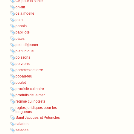
OK pour la santé
on-dit
os à moelle
pain
panais
papillote
pâtes
petit-déjeuner
plat unique
poissons
poivrons
pommes de terre
pot-au-feu
poulet
procédé culinaire
produits de la mer
régime culinotests
règles juridiques pour les
blogueurs
Saint Jacques Et Petoncles
salades
salades