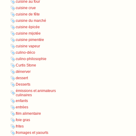
cuisine au four
cuisine crue
cuisine de fête
cuisine du marché
cuisine épicée
cuisine mijotée
cuisine pimentée
cuisine vapeur
culino-déco
culino-philosophie
Curtis Stone
dénerver
dessert
Desserts
émissions et animateurs
culinaires
enfants
entrées
film alimentaire
foie gras
frites
fromages et yaourts