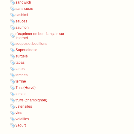
sandwich
sans sucre
sashimi
sauces
saumon
s'exprimer en bon français sur
Internet
soupes et bouillons
Supertoinette
surgelé
tapas
tartes
tartines
terrine
This (Hervé)
tomate
truffe (champignon)
ustensiles
vins
volailles
yaourt