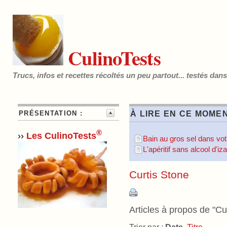
CulinoTests
Trucs, infos et recettes récoltés un peu partout... testés dan
PRÉSENTATION :
À LIRE EN CE MOMEN
®
››
Les CulinoTests
Bain au gros sel dans votr
L'apéritif sans alcool d'i
Curtis Stone
Articles à propos de "Cur