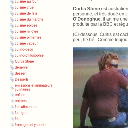
cuisine au four
cuisine crue
Curtis Stone
est australien
personne, et très doué en c
cuisine de fête
O'Donoghue
, il anime une
cuisine du marché
produite par la BBC et régu
cuisine épicée
cuisine mijotée
(Ci-dessous, Curtis est cac
cuisine pimentée
peu, hé hé
! Comme toujours
cuisine vapeur
culino-déco
culino-philosophie
Curtis Stone
dénerver
dessert
Desserts
émissions et animateurs
culinaires
enfants
entrées
film alimentaire
foie gras
frites
fromages et yaourts