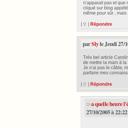
n'apparait pas et que 
cliqué sur blog appéti
même pour sûr , mais u
|
|
Répondre
par
Sly
le Jeudi 27/1
Très bel article Carol
de mettre la main à la 
Je n'ai pas le câble, 
parfaire mes connaissa
|
|
Répondre
a quelle heure l
27/10/2005 à 22:22