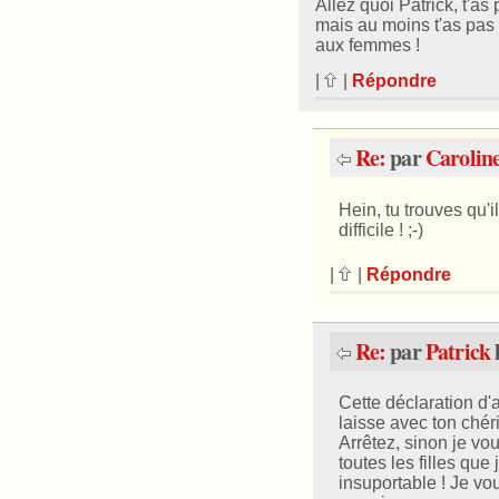
Allez quoi Patrick, t'as p
mais au moins t'as pas 
aux femmes !
|
|
Répondre
Re:
par
Carolin
Hein, tu trouves qu'i
difficile ! ;-)
|
|
Répondre
Re:
par
Patrick
Cette déclaration d'
laisse avec ton chéri
Arrêtez, sinon je vo
toutes les filles que 
insuportable ! Je v