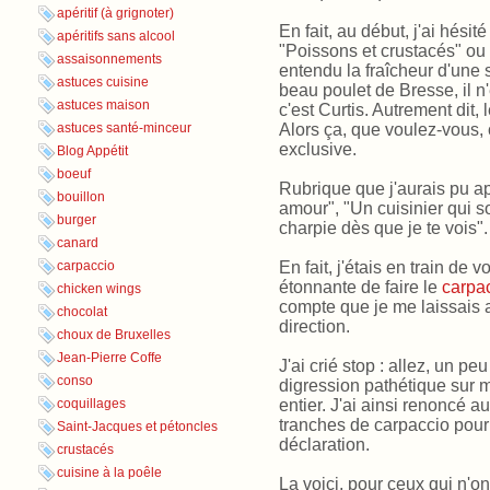
apéritif (à grignoter)
En fait, au début, j'ai hésit
apéritifs sans alcool
"Poissons et crustacés" ou 
assaisonnements
entendu la fraîcheur d'une 
astuces cuisine
beau poulet de Bresse, il 
astuces maison
c'est Curtis. Autrement dit,
Alors ça, que voulez-vous,
astuces santé-minceur
exclusive.
Blog Appétit
boeuf
Rubrique que j'aurais pu a
bouillon
amour", "Un cuisinier qui s
burger
charpie dès que je te vois".
canard
En fait, j'étais en train de 
carpaccio
étonnante de faire le
carpa
chicken wings
compte que je me laissais a
chocolat
direction.
choux de Bruxelles
Jean-Pierre Coffe
J'ai crié stop
: allez, un pe
conso
digression pathétique sur 
entier. J'ai ainsi renoncé 
coquillages
tranches de carpaccio pour
Saint-Jacques et pétoncles
déclaration.
crustacés
cuisine à la poêle
La voici, pour ceux qui n'o