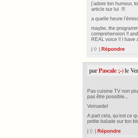
j'adore ton humour, ton
article sur lui !!!
a quelle heure l'émis
maybe, the programme 
comprehension !! and,
REAL voice !! I have a
|
|
Répondre
par
Pascale ;-)
le Ve
Pas cuisine TV non plu
pas être possible...
Veinarde!
A part cela, qu'est ce q
petite balade sur ton bl
|
|
Répondre