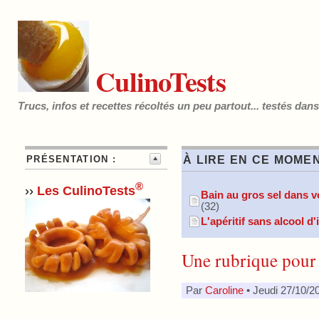
CulinoTests
Trucs, infos et recettes récoltés un peu partout... testés dan
PRÉSENTATION :
À LIRE EN CE MOMEN
®
››
Les CulinoTests
Bain au gros sel dans vo
(32)
L'apéritif sans alcool d
Une rubrique pour 
Par
Caroline
• Jeudi 27/10/2