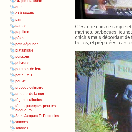
OK pour la santé
on-dit
os à moelle
pain
panais
C'est une cuisine simple et
marinés, barbecues, jeunes 
papillote
chichis mais débordant de f
pâtes
belles, et préparées avec d
petit-déjeuner
plat unique
poissons
poivrons
pommes de terre
pot-au-feu
poulet
procédé culinaire
produits de la mer
régime culinotests
règles juridiques pour les
blogueurs
Saint Jacques Et Petoncles
salades
salades