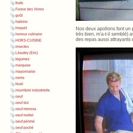
fruits
Fureur des Vivres
goût
haleine
hoquet
Nos deux apollons font un 
très bien, m'a-t-il semblé) 
horreur culinaire
des repas aussi attrayants
HORS-CUISINE
insectes
Léautey (Eric)
légumes
marquise
mayonnaise
nems
Noël
nourriture industrielle
oeuf
oeuf dur
oeuf mimosa
oeuf mollet
oeuf périmé
oeuf poché