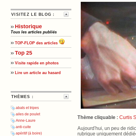
VISITEZ LE BLOG :
Historique
››
Tous les articles publiés
››
TOP-FLOP des articles
Top 25
››
››
Visite rapide en photos
››
Lire un article au hasard
THÈMES :
abats et tripes
ailes de poulet
Thème cliquable :
Curtis 
Anne-Laure
anti-cuite
Aujourd'hui, un peu de rid
rubrique uniquement dédiée
apéritif (à boire)