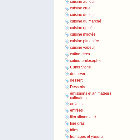
cuisine au four
cuisine crue
cuisine de fête
cuisine du marché
cuisine épicée
cuisine mijotée
cuisine pimentée
cuisine vapeur
culino-déco
culino-philosophie
Curtis Stone
dénerver
dessert
Desserts
émissions et animateurs
culinaires
enfants
entrées
film alimentaire
foie gras
frites
fromages et yaourts