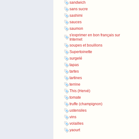
sandwich
sans sucre
sashimi
sauces
saumon
s'exprimer en bon français sur
Internet
soupes et bouillons
Supertoinette
surgelé
tapas
tartes
tartines
terrine
This (Hervé)
tomate
truffe (champignon)
ustensiles
vins
volailles
yaourt