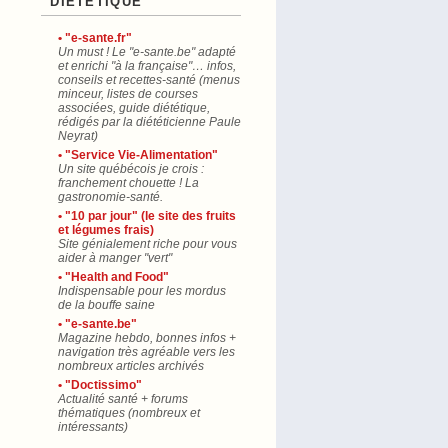
"DIÉTÉTIQUE"
• "e-sante.fr"
Un must ! Le "e-sante.be" adapté
et enrichi "à la française"… infos,
conseils et recettes-santé (menus
minceur, listes de courses
associées, guide diététique,
rédigés par la diététicienne Paule
Neyrat)
• "Service Vie-Alimentation"
Un site québécois je crois :
franchement chouette ! La
gastronomie-santé.
• "10 par jour" (le site des fruits
et légumes frais)
Site génialement riche pour vous
aider à manger "vert"
• "Health and Food"
Indispensable pour les mordus
de la bouffe saine
• "e-sante.be"
Magazine hebdo, bonnes infos +
navigation très agréable vers les
nombreux articles archivés
• "Doctissimo"
Actualité santé + forums
thématiques (nombreux et
intéressants)