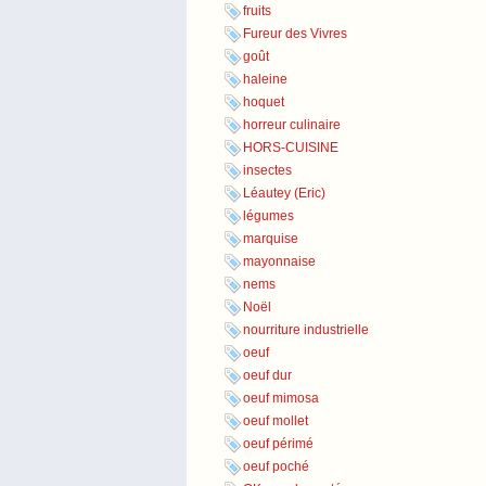
fruits
Fureur des Vivres
goût
haleine
hoquet
horreur culinaire
HORS-CUISINE
insectes
Léautey (Eric)
légumes
marquise
mayonnaise
nems
Noël
nourriture industrielle
oeuf
oeuf dur
oeuf mimosa
oeuf mollet
oeuf périmé
oeuf poché