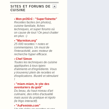
SITES ET FORUMS DE
CUISINE
• Mon préféré : "SuperToinette"
Recettes faciles (en photos),
cuisine familiale, fiches
techniques, et super forums où
on cause de tout ! On peut chatter
en plus :-)
• "Marmiton.org"
25 000 recettes + notes et
commentaires. Un must de
l'interactivité, avec moteur de
recherche hyper efficace.
• Chef Simon
Toutes les techniques de cuisine
appliquées à tous types
d'aliments et d'ingrédients. Vous
y trouverez plein de recettes et
d'explications. Illustré et stimulant
!
• "miam-miam, le site des
aventuriers du goût"
Du beau, du haut niveau d'art
culinaire, des infos d'actualité
mais aussi du pratique et rigolo
(le frigo interactif).
• "AuFeminin.com"