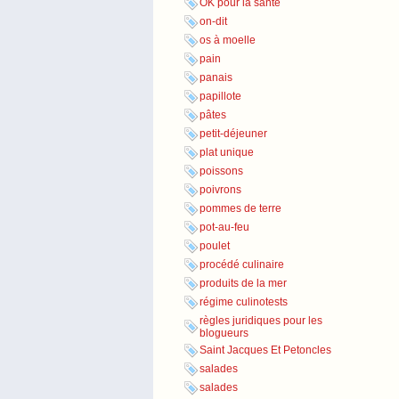
OK pour la santé
on-dit
os à moelle
pain
panais
papillote
pâtes
petit-déjeuner
plat unique
poissons
poivrons
pommes de terre
pot-au-feu
poulet
procédé culinaire
produits de la mer
régime culinotests
règles juridiques pour les
blogueurs
Saint Jacques Et Petoncles
salades
salades