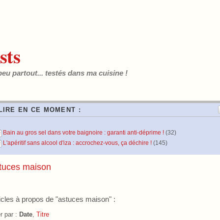
sts
peu partout... testés dans ma cuisine !
LIRE EN CE MOMENT :
Bain au gros sel dans votre baignoire : garanti anti-déprime !
(32)
L'apéritif sans alcool d'iza : accrochez-vous, ça déchire !
(145)
tuces maison
icles à propos de "astuces maison" :
er par :
Date
,
Titre