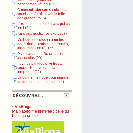
Yaourt sans yaourtière
parfaitement réussi
(295)
Comment rater son sandwich au
saucisson à l'ail : avoir la folie
des grandeurs
(6)
L'os à moelle, même sans pot-au-
feu !
(21)
Tarte aux quetsches express
(7)
Méthode de cuisson pour les
oeufs durs : oeufs bien arrondis,
jaune bien centré !
(35)
Divin canard au Schweppes et
aux raisins
(29)
Pour les salades et entrées,
coupez l'endive dans la
longueur !
(23)
La bonne méthode pour manger
un demi-pamplemousse
(22)
DÉCOUVREZ...
• ViaBloga
Ma plateforme préférée : celle qui
héberge ce blog.