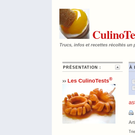
CulinoTe
Trucs, infos et recettes récoltés un 
PRÉSENTATION :
À 
®
››
Les CulinoTests
as
Art
Tri