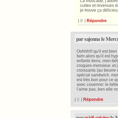
La muscade, j'adore 
cuites et revenues d
je trouve ça délicieu
|
|
Répondre
par sajenna le Mercr
Oohhh!!! qu'il est bie
faim alors qu'il est hy
enfants tiens, mon bé
croques-monsieur. et j
croissants (au beurre 
spécial sandwich. moi 
est très bon pour ce q
avec couenne: le bébé
l'aime pas, ben elle 
|
|
Répondre
par
midi cuisine
le M