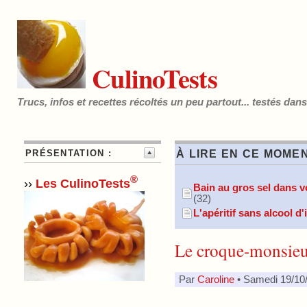
CulinoTests
Trucs, infos et recettes récoltés un peu partout... testés dan
PRÉSENTATION :
À LIRE EN CE MOMEN
®
››
Les CulinoTests
Bain au gros sel dans vo
(32)
L'apéritif sans alcool d
Le croque-monsie
Par
Caroline
• Samedi 19/10/