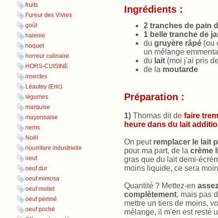
fruits
Ingrédients :
Fureur des Vivres
2 tranches de pain 
goût
1 belle tranche de 
haleine
du
gruyère râpé
(ou 
hoquet
un mélange emmental
horreur culinaire
du
lait
(moi j'ai pris d
HORS-CUISINE
de la
moutarde
insectes
Léautey (Eric)
Préparation :
légumes
marquise
1)
Thomas dit de
faire tre
mayonnaise
heure dans du lait addit
nems
Noël
On peut
remplacer le lait 
nourriture industrielle
pour ma part, de la
crème l
oeuf
gras que du lait demi-écré
moins liquide, ce sera moi
oeuf dur
oeuf mimosa
Quantité ? Mettez-en
assez
oeuf mollet
complètement
, mais pas 
oeuf périmé
mettre un tiers de moins, vou
oeuf poché
mélange, il m'en est resté u