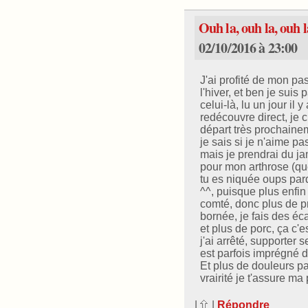
Ouh la, ouh la, ouh la
02/10/2016 à 23:00
J'ai profité de mon pa
l'hiver, et ben je suis
celui-là, lu un jour il 
redécouvre direct, je 
départ très prochainem
je sais si je n'aime pa
mais je prendrai du j
pour mon arthrose (que
tu es niquée oups pard
^^, puisque plus enfin
comté, donc plus de pr
bornée, je fais des éc
et plus de porc, ça c'
j'ai arrêté, supporter
est parfois imprégné 
Et plus de douleurs part
vrairité je t'assure m
|
|
Répondre