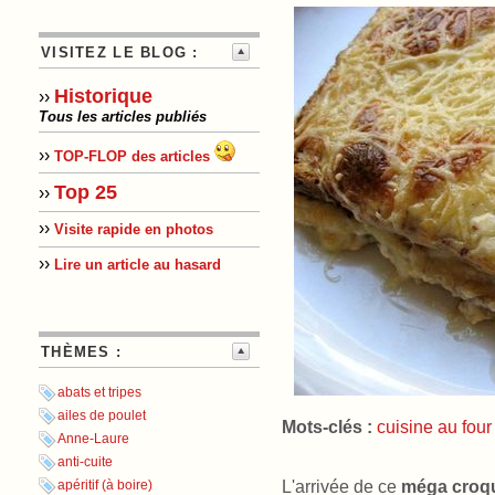
VISITEZ LE BLOG :
Historique
››
Tous les articles publiés
››
TOP-FLOP des articles
Top 25
››
››
Visite rapide en photos
››
Lire un article au hasard
THÈMES :
abats et tripes
ailes de poulet
Mots-clés :
cuisine au four
Anne-Laure
anti-cuite
L'arrivée de ce
méga croq
apéritif (à boire)