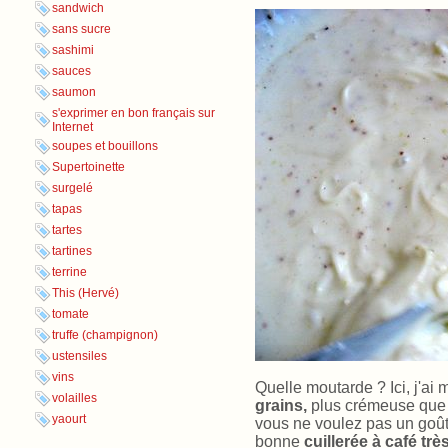
sandwich
sans sucre
sashimi
sauces
saumon
s'exprimer en bon français sur
Internet
soupes et bouillons
Supertoinette
surgelé
tapas
tartes
tartines
terrine
This (Hervé)
tomate
truffe (champignon)
ustensiles
vins
Quelle moutarde ? Ici, j'ai
volailles
grains,
plus crémeuse que 
yaourt
vous ne voulez pas un goût 
bonne
cuillerée à café tr