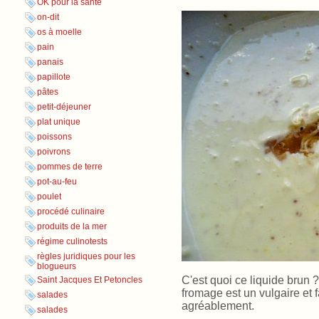
OK pour la santé
on-dit
os à moelle
pain
panais
papillote
pâtes
petit-déjeuner
plat unique
poissons
poivrons
pommes de terre
pot-au-feu
poulet
procédé culinaire
produits de la mer
régime culinotests
règles juridiques pour les
blogueurs
C'est quoi ce liquide brun
Saint Jacques Et Petoncles
fromage est un vulgaire et 
salades
agréablement.
salades