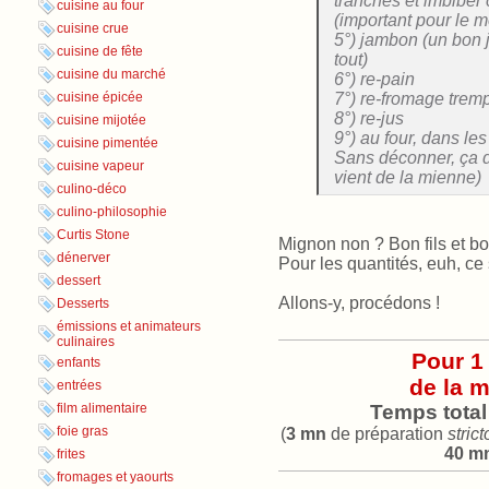
tranches et imbiber 
cuisine au four
(important pour le m
cuisine crue
5°) jambon (un bon 
cuisine de fête
tout)
cuisine du marché
6°) re-pain
7°) re-fromage trem
cuisine épicée
8°) re-jus
cuisine mijotée
9°) au four, dans les
cuisine pimentée
Sans déconner, ça d
cuisine vapeur
vient de la mienne)
culino-déco
culino-philosophie
Curtis Stone
Mignon non ? Bon fils et b
dénerver
Pour les quantités, euh, ce
dessert
Allons-y, procédons !
Desserts
émissions et animateurs
culinaires
Pour 1
enfants
de la 
entrées
Temps total
film alimentaire
foie gras
(
3 mn
de préparation
stric
40 m
frites
fromages et yaourts