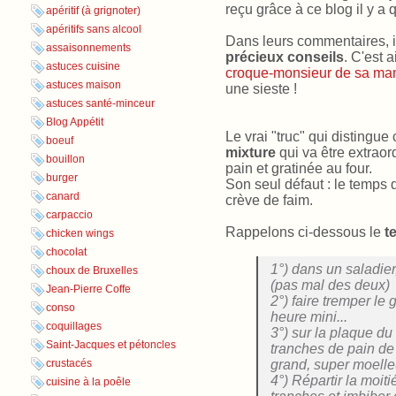
reçu grâce à ce blog il y a
apéritif (à grignoter)
apéritifs sans alcool
Dans leurs commentaires, il
assaisonnements
précieux conseils
. C'est 
astuces cuisine
croque-monsieur de sa m
astuces maison
une sieste !
astuces santé-minceur
Blog Appétit
Le vrai "truc" qui distingue
boeuf
mixture
qui va être extraor
bouillon
pain et gratinée au four.
burger
Son seul défaut : le temps d
canard
crève de faim.
carpaccio
Rappelons ci-dessous le
t
chicken wings
chocolat
1°) dans un saladier
choux de Bruxelles
(pas mal des deux)
Jean-Pierre Coffe
2°) faire tremper le
conso
heure mini...
coquillages
3°) sur la plaque du 
Saint-Jacques et pétoncles
tranches de pain de
grand, super moelle
crustacés
4°) Répartir la moit
cuisine à la poêle