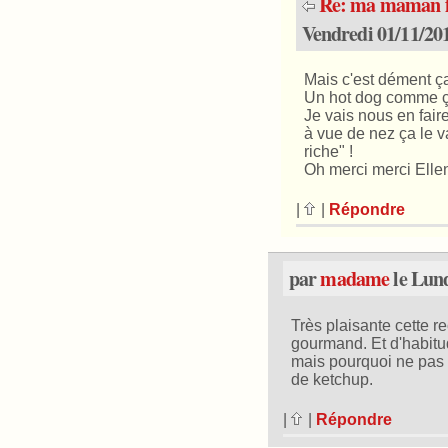
Re: ma maman fa
Vendredi 01/11/201
Mais c'est dément ça 
Un hot dog comme ça
Je vais nous en faire,
à vue de nez ça le v
riche" !
Oh merci merci Ellen 
|
|
Répondre
par
madame
le Lund
Très plaisante cette rec
gourmand. Et d'habit
mais pourquoi ne pas
de ketchup.
|
|
Répondre