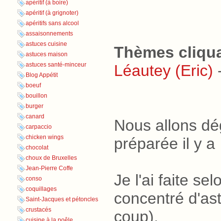
apéritif (à boire)
apéritif (à grignoter)
apéritifs sans alcool
assaisonnements
astuces cuisine
Thèmes cliqu
astuces maison
astuces santé-minceur
Léautey (Eric)
Blog Appétit
boeuf
bouillon
burger
canard
Nous allons dég
carpaccio
chicken wings
préparée il y a
chocolat
choux de Bruxelles
Jean-Pierre Coffe
Je l'ai faite sel
conso
coquillages
concentré d'ast
Saint-Jacques et pétoncles
crustacés
coup).
cuisine à la poêle