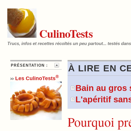
CulinoTests
Trucs, infos et recettes récoltés un peu partout... testés dan
PRÉSENTATION :
À LIRE EN C
®
››
Les CulinoTests
Bain au gros 
L'apéritif san
Pourquoi pré