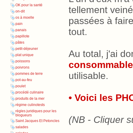
OK pour la santé
tellement vein
on-dit
passées à faire 
os à moelle
pain
tout.
panais
papillote
pâtes
petit-déjeuner
Au total, j'ai d
plat unique
poissons
consommable
poivrons
utilisable.
pommes de terre
pot-au-feu
poulet
procédé culinaire
• Voici les PH
produits de la mer
régime culinotests
règles juridiques pour les
blogueurs
(NB - Cliquer s
Saint Jacques Et Petoncles
salades