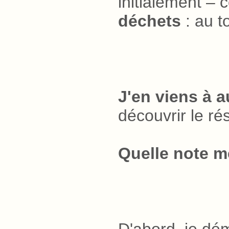
initialement –
déchets
.
: au t
J'en viens à a
découvrir le rés
Quelle note mé
D'abord, je dém