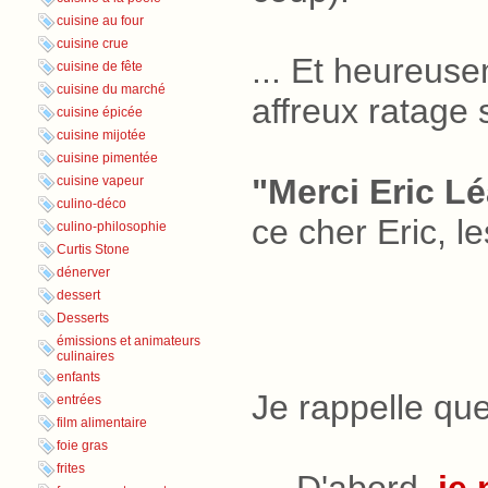
cuisine au four
cuisine crue
... Et heureus
cuisine de fête
cuisine du marché
affreux ratage 
cuisine épicée
cuisine mijotée
cuisine pimentée
"Merci Eric L
cuisine vapeur
culino-déco
ce cher Eric, le
culino-philosophie
Curtis Stone
dénerver
dessert
Desserts
émissions et animateurs
culinaires
enfants
Je rappelle que
entrées
film alimentaire
foie gras
frites
— D'abord,
je 