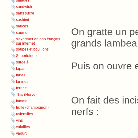
salades
sandwich
sans sucre
sashimi
sauces
On gratte un p
saumon
s'exprimer en bon français
grands lambea
sur Internet
soupes et bouillons
Supertoinette
surgelé
Puis on ouvre 
tapas
tartes
tartines
terrine
This (Hervé)
On fait des inc
tomate
truffe (champignon)
nerfs
.
:
ustensiles
vins
volailles
yaourt