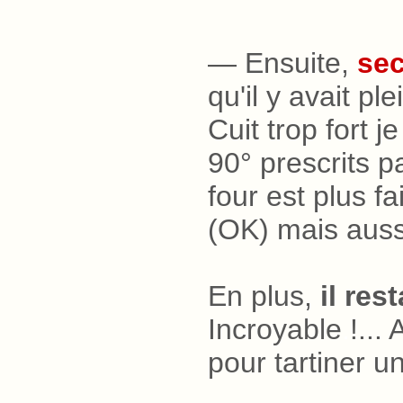
— Ensuite,
sec
qu'il y avait p
Cuit trop fort 
90° prescrits p
four est plus 
(OK) mais auss
En plus,
il res
Incroyable
.
!...
pour tartiner un