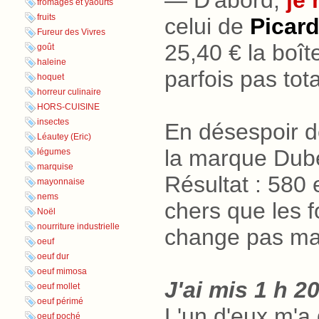
fromages et yaourts
fruits
celui de
Picar
Fureur des Vivres
25,40
.
€ la boî
goût
haleine
parfois pas to
hoquet
horreur culinaire
HORS-CUISINE
insectes
En désespoir de
Léautey (Eric)
la marque Duber
légumes
marquise
Résultat
.
: 580 
mayonnaise
nems
chers que les f
Noël
nourriture industrielle
change pas mal
oeuf
oeuf dur
oeuf mimosa
J'ai mis 1
.
h
.
20
oeuf mollet
oeuf périmé
L'un d'eux m'
oeuf poché