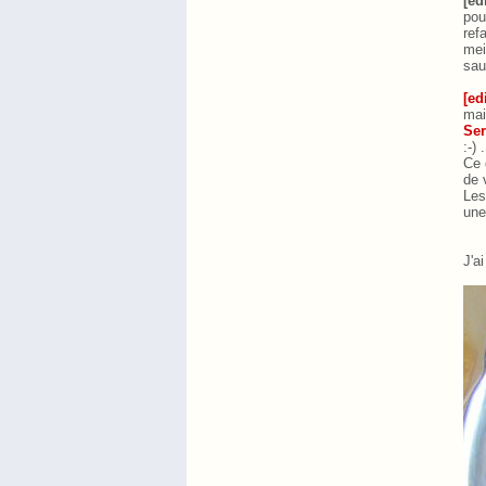
[ed
pou
ref
mei
sau
[ed
mai
Ser
:-)
Ce 
de 
Les
une 
J'a