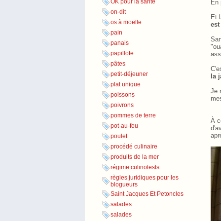
OK pour la santé
En 
on-dit
Et 
os à moelle
est
pain
San
panais
"ou
papillote
ass
pâtes
C'e
petit-déjeuner
la 
plat unique
Je 
poissons
mes
poivrons
pommes de terre
À c
pot-au-feu
d'a
apr
poulet
procédé culinaire
produits de la mer
régime culinotests
règles juridiques pour les
blogueurs
Saint Jacques Et Petoncles
salades
salades