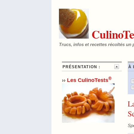
CulinoTe
Trucs, infos et recettes récoltés un 
PRÉSENTATION :
À 
®
››
Les CulinoTests
La
S
Spé