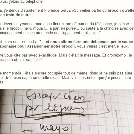
plus, j'étais au téléphone.
là, j'entends distraitement Florence Servan-Schreiber parler du
brocoli qu'ell
 en train de cuire
.
s lever les yeux de mon chou-fleur ni me détourner du téléphone, je pense :
ais le brocoli, hein, mouaif... à part en purée... ou sauté à la chinoise avec ce
aisonnement unique au monde qui n'appartient qu'à eux..."
st alors que j'entends : "...
et nous allons faire une délicieuse petite sauce
japonaise pour assaisonner notre brocoli
, vous verrez c'est merveilleux."
ne vous cite pas avec exactitude. Mais c'était le message. Et croyez-moi, le
sage a atteint sa cible !
e moment-là, j'étais encore occupée tout de même, donc je ne suis pas sûre
voir très bien capté ce qu'elle disait. Mais voici les notes que j'ai prises juste
ès :