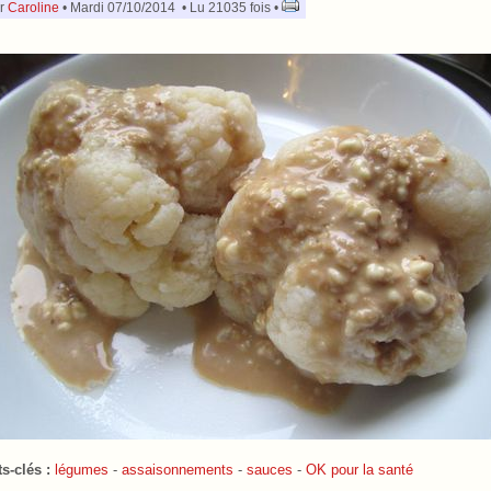
r
Caroline
• Mardi 07/10/2014 • Lu 21035 fois •
s-clés :
légumes
-
assaisonnements
-
sauces
-
OK pour la santé