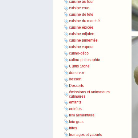
cuisine au four
cuisine crue
cuisine de fête
cuisine du marché
cuisine épicée
cuisine mijotée
cuisine pimentée
cuisine vapeur
culino-déco
culino-philosophie
Curtis Stone
dénerver
dessert
Desserts
émissions et animateurs
culinaires
enfants
entrées
film alimentaire
foie gras
frites
fromages et yaourts