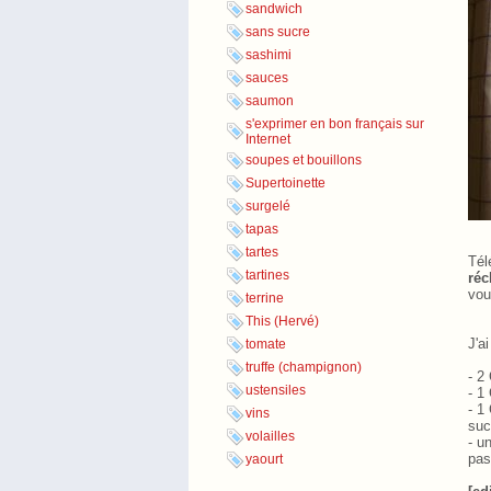
sandwich
sans sucre
sashimi
sauces
saumon
s'exprimer en bon français sur
Internet
soupes et bouillons
Supertoinette
surgelé
tapas
tartes
Tél
tartines
réc
vou
terrine
This (Hervé)
J'a
tomate
truffe (champignon)
- 2
ustensiles
- 1
- 1
vins
suc
volailles
- u
pas
yaourt