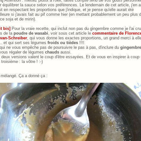
it]
Attention : mettez plutôt
à l'oeil
, faites
compte tenu de vos goûts personne
r équilibrer la sauce selon vos préférences. Le lendemain de cet article, j'en a
ait en respectant les proportions que j'indique, et je pense qu'elle aurait été
lleure si j'avais fait au pif comme hier (en mettant probablement un peu plus 
ce soja et de mirin).
it bis]
Pour la vraie recette, qui inclut non pas du gingembre comme je l'ai cru
s de la
poudre de wasabi
, voir sous cet article le
commentaire de Florenc
van-Schreiber
, qui vous donne les exactes proportions, un grand merci à elle
 ... et qui sert ses légumes
froids ou tièdes
!!!!
qui ne vous empêche pas de poursuivre le pas à pas, d'inclure du
gingembr
vous régaler de légumes
chauds
aussi.
 deux versions valent le coup d'être essayées. Et de vous en inspirer à coup 
troisième : la vôtre ! :-)
i mélangé. Ça a donné ça :