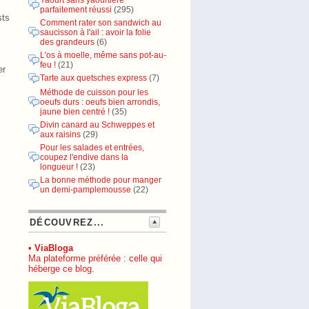
Yaourt sans yaourtière
parfaitement réussi
(295)
sts
Comment rater son sandwich au
saucisson à l'ail : avoir la folie
des grandeurs
(6)
L'os à moelle, même sans pot-au-
feu !
(21)
er
Tarte aux quetsches express
(7)
Méthode de cuisson pour les
oeufs durs : oeufs bien arrondis,
jaune bien centré !
(35)
Divin canard au Schweppes et
aux raisins
(29)
Pour les salades et entrées,
coupez l'endive dans la
longueur !
(23)
La bonne méthode pour manger
un demi-pamplemousse
(22)
DÉCOUVREZ...
• ViaBloga
Ma plateforme préférée : celle qui
héberge ce blog.