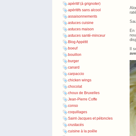
apéritif (à grignoter)
Alo
apéritifs sans alcool
rat
assaisonnements
Sau
astuces cuisine
astuces maison
En 
nou
astuces santé-minceur
dis
Blog Appétit
boeuf
Il 
ave
bouillon
burger
canard
carpaccio
chicken wings
chocolat
choux de Bruxelles
Jean-Pierre Coffe
conso
coquillages
Saint-Jacques et pétoncles
crustacés
cuisine à la poêle