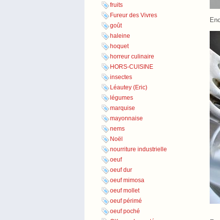
fruits
Fureur des Vivres
Enc
goût
haleine
hoquet
horreur culinaire
HORS-CUISINE
insectes
Léautey (Eric)
légumes
marquise
mayonnaise
nems
Noël
nourriture industrielle
oeuf
oeuf dur
oeuf mimosa
oeuf mollet
oeuf périmé
oeuf poché