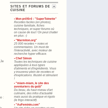
SITES ET FORUMS DE
CUISINE
• Mon préféré : "SuperToinette"
Recettes faciles (en photos),
cuisine familiale, fiches
techniques, et super forums où
on cause de tout ! On peut chatter
en plus :-)
• "Marmiton.org"
25 000 recettes + notes et
commentaires. Un must de
l'interactivité, avec moteur de
recherche hyper efficace.
• Chef Simon
 Je
Toutes les techniques de cuisine
appliquées à tous types
d'aliments et d'ingrédients. Vous
y trouverez plein de recettes et
d'explications. Illustré et stimulant
!
• "miam-miam, le site des
aventuriers du goût"
Du beau, du haut niveau d'art
culinaire, des infos d'actualité
mais aussi du pratique et rigolo
o :
(le frigo interactif).
• "AuFeminin.com"