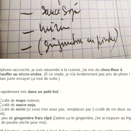
éphone raccroché, je suis retournée à la cuisine, j'ai mis du
chou-fleur à
hauffer au micro-ondes
. (À ce stade, je n'ai évidemment pas pris de photo !
lais juste essayer ça tout de suite.)
i rapidement mis
dans un petit bol
:
 Ccafé de
mayo
maison,
 Ccafé de
sauce soja
,
 Ccafé de
mirin
(si vous n'en avez pas, remplacez par 1 ccafé de vin doux ou
ré),
n peu de
gingembre frais râpé
(j'adore ça le gingembre, j'en ai toujours au frig
 de poudre sèche pour moi).