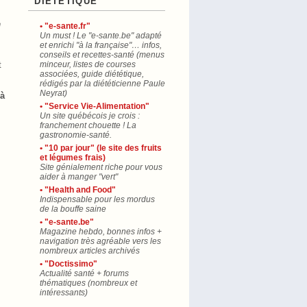
"DIÉTÉTIQUE"
e
• "e-sante.fr"
Un must ! Le "e-sante.be" adapté
et enrichi "à la française"… infos,
conseils et recettes-santé (menus
t
minceur, listes de courses
associées, guide diététique,
rédigés par la diététicienne Paule
Neyrat)
 à
• "Service Vie-Alimentation"
Un site québécois je crois :
franchement chouette ! La
gastronomie-santé.
• "10 par jour" (le site des fruits
et légumes frais)
Site génialement riche pour vous
aider à manger "vert"
• "Health and Food"
Indispensable pour les mordus
de la bouffe saine
• "e-sante.be"
Magazine hebdo, bonnes infos +
navigation très agréable vers les
nombreux articles archivés
• "Doctissimo"
Actualité santé + forums
thématiques (nombreux et
intéressants)