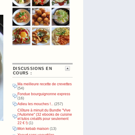
DISCUSSIONS EN
COURS :
Ma meilleure recette de crevettes
(54)
Fondue bourguignonne express
(16)
Adieu les mouches !...
(257)
Clôture à minuit du Bundle "Vive
l'Automne" (32 ebooks de cuisine
et tutos créatifs pour seulement
22 € !)
(1)
Mon kebab maison
(13)