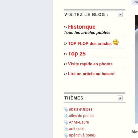
Pa
VISITEZ LE BLOG :
Historique
››
Tous les articles publiés
››
TOP-FLOP des articles
Top 25
››
››
Visite rapide en photos
››
Lire un article au hasard
THÈMES :
abats et tripes
ailes de poulet
Anne-Laure
anti-cuite
Mot
apéritif (à boire)