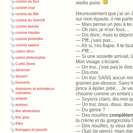
cuisine au four
vieille poire.
cuisine crue
Heureusement que j'ai un J
cuisine de fête
sur mon épaule, il me parle
cuisine du marché
— Mais pense un peu à toi.
cuisine épicée
— Oh rien, je m'en fous…
cuisine mijotée
— Dis donc, mais tu dépri
cuisine pimentée
— Pfff, j'sais pas…
— Ah si, t'es flapie. Il te fa
cuisine vapeur
— Pfff…
culino-déco
— Si une assiette arrivait, l
culino-philosophie
Mon visage s'éclaire.
Curtis Stone
— Un truc, j'ose pas le dire
dénerver
— Dis-moi.
dessert
— Un truc SANS aucun mix 
graines par-dessus. Sans h
Desserts
pince à épiler, pitié… Je v
émissions et animateurs
culinaires
chouine comme un enfant qui
— Soyons clairs, dis-moi q
enfants
— Un truc doux, doux, dou
entrées
— Du genre ?
film alimentaire
— Des nouilles
complète
foie gras
la crème et du gorgonzola 
frites
— Des nouilles, tu veux dir
fromages et yaourts
— Ouiii (je geins), mais dan