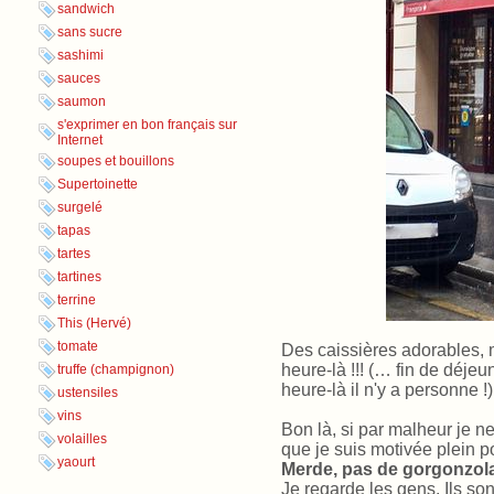
sandwich
sans sucre
sashimi
sauces
saumon
s'exprimer en bon français sur
Internet
soupes et bouillons
Supertoinette
surgelé
tapas
tartes
tartines
terrine
This (Hervé)
tomate
Des caissières adorables, 
heure-là !!! (… fin de déjeu
truffe (champignon)
heure-là il n'y a personne !)
ustensiles
vins
Bon là, si par malheur je n
volailles
que je suis motivée plein po
yaourt
Merde, pas de gorgonzola
Je regarde les gens. Ils so