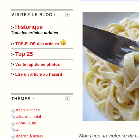
VISITEZ LE BLOG :
Historique
››
Tous les articles publiés
››
TOP-FLOP des articles
Top 25
››
››
Visite rapide en photos
››
Lire un article au hasard
THÈMES :
abats et tripes
ailes de poulet
Anne-Laure
anti-cuite
Mon Dieu, la violence de c
apéritif (à boire)