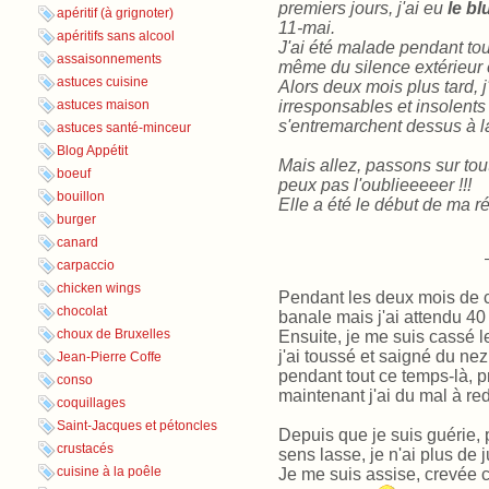
premiers jours,
j'ai eu
le b
apéritif (à grignoter)
11-mai.
apéritifs sans alcool
J'ai été malade pendant to
assaisonnements
même du silence extérieur 
astuces cuisine
Alors deux mois plus tard, 
irresponsables et insolents 
astuces maison
s'entremarchent dessus à l
astuces santé-minceur
Blog Appétit
Mais allez, passons sur tou
boeuf
peux pas l'oublieeeeer !!!
bouillon
Elle a été le début de ma rés
burger
canard
carpaccio
chicken wings
Pendant les deux mois de c
chocolat
banale mais j'ai attendu 40
choux de Bruxelles
Ensuite, je me suis cassé l
j'ai toussé et saigné du nez
Jean-Pierre Coffe
pendant tout ce temps-là, p
conso
maintenant j'ai du mal à re
coquillages
Saint-Jacques et pétoncles
Depuis que je suis guérie, 
crustacés
sens lasse, je n'ai plus de j
cuisine à la poêle
Je me suis assise, crevée