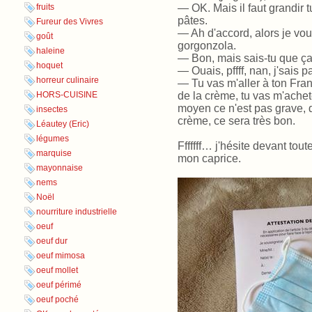
— OK. Mais il faut grandir t
fruits
pâtes.
Fureur des Vivres
— Ah d'accord, alors je vo
goût
gorgonzola.
haleine
— Bon, mais sais-tu que ça 
hoquet
— Ouais, pffff, nan, j'sais 
horreur culinaire
— Tu vas m'aller à ton Franp
de la crème, tu vas m'ach
HORS-CUISINE
moyen ce n'est pas grave, d
insectes
crème, ce sera très bon.
Léautey (Eric)
légumes
Fffffff… j'hésite devant tout
marquise
mon caprice.
mayonnaise
nems
Noël
nourriture industrielle
oeuf
oeuf dur
oeuf mimosa
oeuf mollet
oeuf périmé
oeuf poché