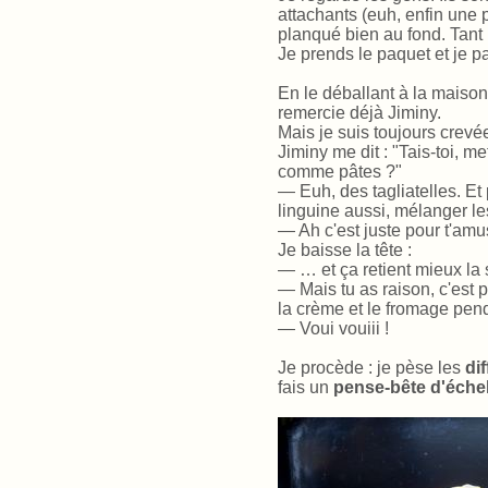
attachants (euh, enfin une p
planqué bien au fond. Tant m
Je prends le paquet et je p
En le déballant à la maison
remercie déjà Jiminy.
Mais je suis toujours crevée
Jiminy me dit : "Tais-toi, me
comme pâtes ?"
— Euh, des tagliatelles. Et 
linguine aussi, mélanger l
— Ah c'est juste pour t'amu
Je baisse la tête :
— … et ça retient mieux la
— Mais tu as raison, c'est 
la crème et le fromage pend
— Voui vouiii !
Je procède : je pèse les
dif
fais un
pense-bête d'éche