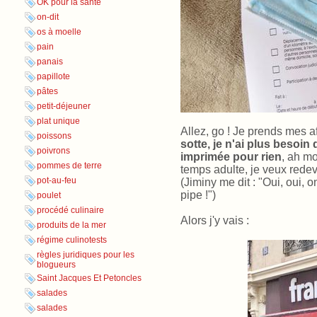
OK pour la santé
on-dit
os à moelle
pain
panais
papillote
pâtes
petit-déjeuner
plat unique
Allez, go ! Je prends mes 
poissons
sotte, je n'ai plus besoin 
poivrons
imprimée pour rien
, ah mo
pommes de terre
temps adulte, je veux redev
pot-au-feu
(Jiminy me dit : "Oui, oui, 
pipe !")
poulet
procédé culinaire
Alors j'y vais :
produits de la mer
régime culinotests
règles juridiques pour les
blogueurs
Saint Jacques Et Petoncles
salades
salades