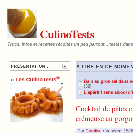
CulinoTests
Trucs, infos et recettes récoltés un peu partout... testés dan
PRÉSENTATION :
À LIRE EN CE MOMEN
®
››
Les CulinoTests
Bain au gros sel dans vo
(32)
L'apéritif sans alcool d
Cocktail de pâtes 
crémeuse au gorgon
Par
Caroline
• Vendredi 15/0