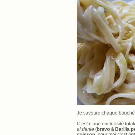
Je savoure chaque bouchée
C'est d'une onctuosité tota
al dente
(
bravo à Barilla 
cuisson
, pour moi c'est opt