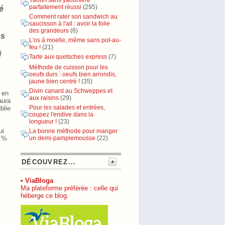
Yaourt sans yaourtière
parfaitement réussi
(295)
é
Comment rater son sandwich au
saucisson à l'ail : avoir la folie
des grandeurs
(6)
ns
L'os à moelle, même sans pot-au-
feu !
(21)
i
Tarte aux quetsches express
(7)
Méthode de cuisson pour les
oeufs durs : oeufs bien arrondis,
jaune bien centré !
(35)
Divin canard au Schweppes et
 en
aux raisins
(29)
aura
Pour les salades et entrées,
blie
coupez l'endive dans la
longueur !
(23)
ui
La bonne méthode pour manger
2 %
un demi-pamplemousse
(22)
DÉCOUVREZ...
• ViaBloga
Ma plateforme préférée : celle qui
héberge ce blog.