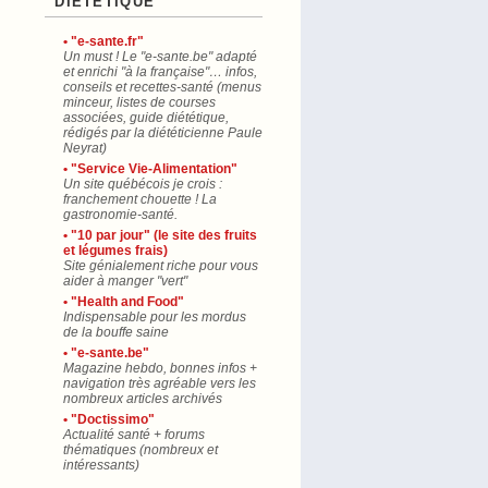
"DIÉTÉTIQUE"
• "e-sante.fr"
Un must ! Le "e-sante.be" adapté
et enrichi "à la française"… infos,
conseils et recettes-santé (menus
minceur, listes de courses
associées, guide diététique,
rédigés par la diététicienne Paule
Neyrat)
• "Service Vie-Alimentation"
Un site québécois je crois :
franchement chouette ! La
gastronomie-santé.
• "10 par jour" (le site des fruits
et légumes frais)
Site génialement riche pour vous
aider à manger "vert"
• "Health and Food"
Indispensable pour les mordus
de la bouffe saine
• "e-sante.be"
Magazine hebdo, bonnes infos +
navigation très agréable vers les
nombreux articles archivés
• "Doctissimo"
Actualité santé + forums
thématiques (nombreux et
intéressants)