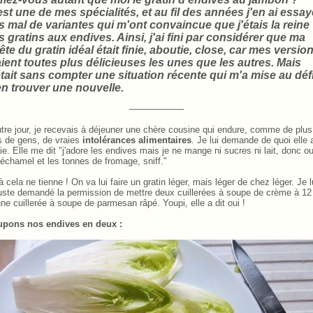
est une de mes spécialités, et au fil des années j'en ai essay
s mal de variantes qui m'ont convaincue que j'étais la reine
s gratins aux endives. Ainsi, j'ai fini par considérer que ma
ête du gratin idéal était finie, aboutie, close, car mes versio
aient toutes plus délicieuses les unes que les autres. Mais
était sans compter une situation récente qui m'a mise au déf
en trouver une nouvelle.
——————
utre jour, je recevais à déjeuner une chère cousine qui endure, comme de plus
s de gens, de vraies
intolérances alimentaires
. Je lui demande de quoi elle 
ie. Elle me dit "j'adore les endives mais je ne mange ni sucres ni lait, donc ou
béchamel et les tonnes de fromage, sniff."
à cela ne tienne ! On va lui faire un gratin léger, mais léger de chez léger. Je l
juste demandé la permission de mettre deux cuillerées à soupe de crème à 1
une cuillerée à soupe de parmesan râpé. Youpi, elle a dit oui !
pons nos endives en deux :