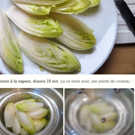
sson à la vapeur, disons 15 mn
, ça se teste avec une pointe de couteau :