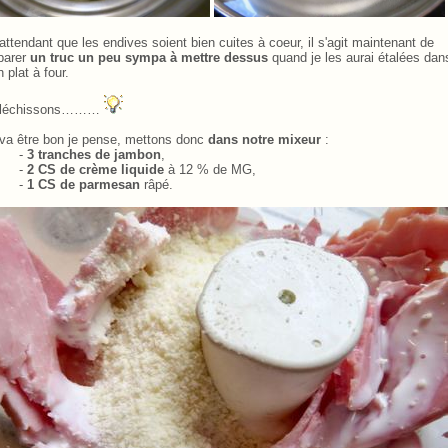
attendant que les endives soient bien cuites à coeur, il s'agit maintenant de
parer
un truc un peu sympa à mettre dessus
quand je les aurai étalées dan
 plat à four.
fléchissons………
va être bon je pense, mettons donc
dans notre mixeur
:
-
3 tranches de jambon
,
-
2 CS de crème liquide
à 12 % de MG,
-
1 CS de parmesan
râpé.