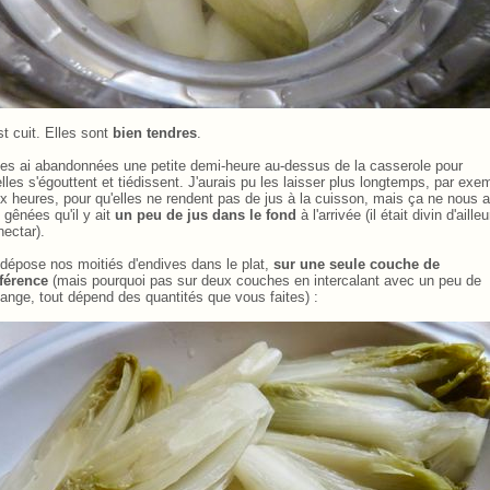
st cuit. Elles sont
bien tendres
.
les ai abandonnées une petite demi-heure au-dessus de la casserole pour
elles s'égouttent et tiédissent. J'aurais pu les laisser plus longtemps, par exe
x heures, pour qu'elles ne rendent pas de jus à la cuisson, mais ça ne nous a
 gênées qu'il y ait
un peu de jus dans le fond
à l'arrivée (il était divin d'ailleu
nectar).
dépose nos moitiés d'endives dans le plat,
sur une seule couche de
férence
(mais pourquoi pas sur deux couches en intercalant avec un peu de
ange, tout dépend des quantités que vous faites) :