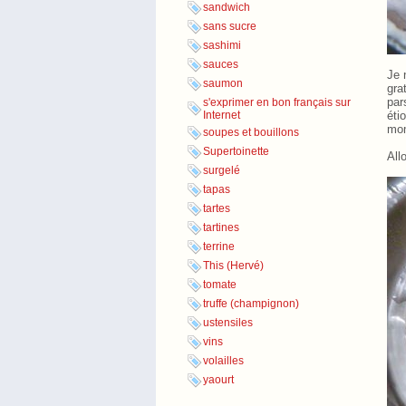
sandwich
sans sucre
sashimi
sauces
Je 
saumon
gra
par
s'exprimer en bon français sur
éti
Internet
mom
soupes et bouillons
Supertoinette
All
surgelé
tapas
tartes
tartines
terrine
This (Hervé)
tomate
truffe (champignon)
ustensiles
vins
volailles
yaourt