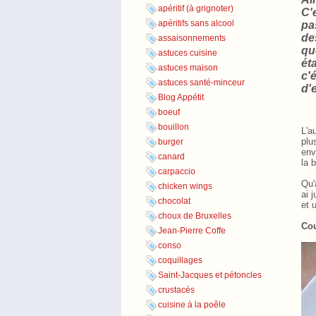
apéritif (à grignoter)
C'
apéritifs sans alcool
pa
de
assaisonnements
qu
astuces cuisine
ét
astuces maison
c'
astuces santé-minceur
d'
Blog Appétit
boeuf
bouillon
L'a
plu
burger
env
canard
la 
carpaccio
Qu'
chicken wings
ai 
chocolat
et 
choux de Bruxelles
Cou
Jean-Pierre Coffe
conso
coquillages
Saint-Jacques et pétoncles
crustacés
cuisine à la poêle