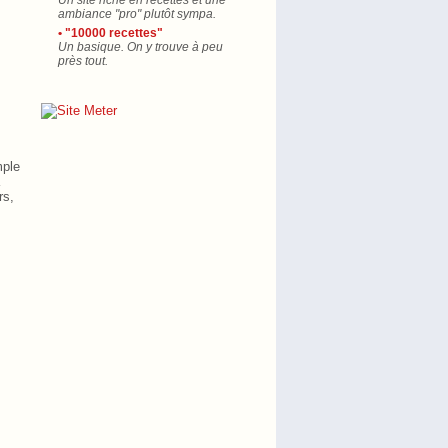
Un site riche en recettes et une
ambiance "pro" plutôt sympa.
• "10000 recettes"
Un basique. On y trouve à peu
près tout.
mple
rs,