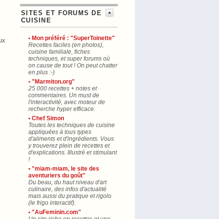
SITES ET FORUMS DE
CUISINE
• Mon préféré : "SuperToinette"
ux
Recettes faciles (en photos),
cuisine familiale, fiches
techniques, et super forums où
on cause de tout ! On peut chatter
en plus :-)
• "Marmiton.org"
25 000 recettes + notes et
commentaires. Un must de
l'interactivité, avec moteur de
recherche hyper efficace.
• Chef Simon
Toutes les techniques de cuisine
appliquées à tous types
d'aliments et d'ingrédients. Vous
y trouverez plein de recettes et
d'explications. Illustré et stimulant
!
• "miam-miam, le site des
aventuriers du goût"
Du beau, du haut niveau d'art
culinaire, des infos d'actualité
mais aussi du pratique et rigolo
(le frigo interactif).
• "AuFeminin.com"