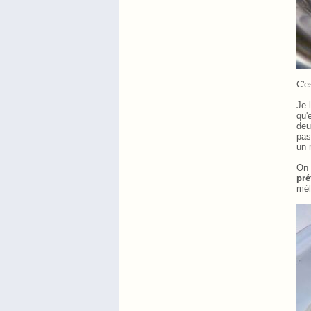
C'e
Je 
qu'
deu
pas
un 
On 
pré
mél