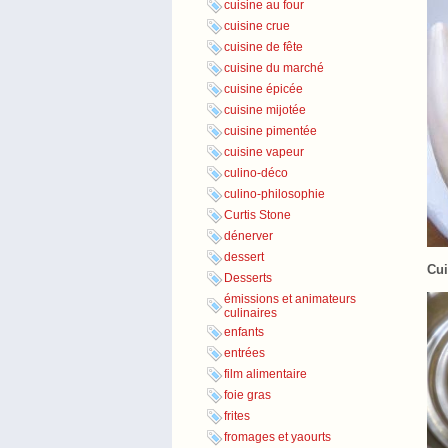
cuisine au four
cuisine crue
cuisine de fête
cuisine du marché
cuisine épicée
cuisine mijotée
cuisine pimentée
cuisine vapeur
culino-déco
culino-philosophie
Curtis Stone
dénerver
dessert
Cui
Desserts
émissions et animateurs
culinaires
enfants
entrées
film alimentaire
foie gras
frites
fromages et yaourts