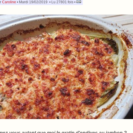
r
Caroline
• Mardi 19/02/2019 • Lu 27801 fois •
mez-vous autant que moi le gratin d'endives au jambon ?