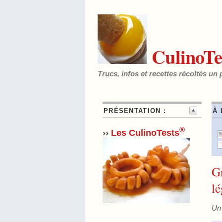
CulinoTe
Trucs, infos et recettes récoltés un 
PRÉSENTATION :
À 
®
››
Les CulinoTests
G
lé
Un 