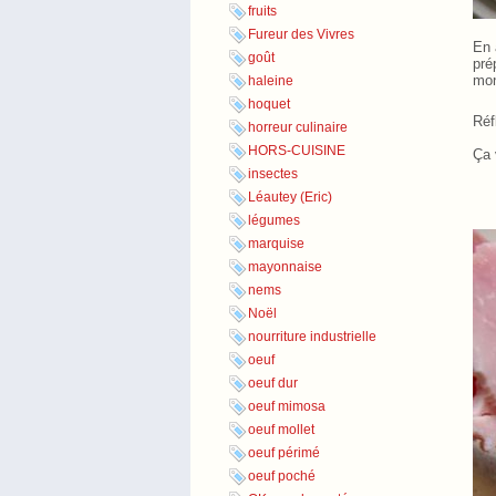
fruits
Fureur des Vivres
En 
goût
pré
mon
haleine
hoquet
Ré
horreur culinaire
HORS-CUISINE
Ça 
insectes
Léautey (Eric)
légumes
marquise
mayonnaise
nems
Noël
nourriture industrielle
oeuf
oeuf dur
oeuf mimosa
oeuf mollet
oeuf périmé
oeuf poché