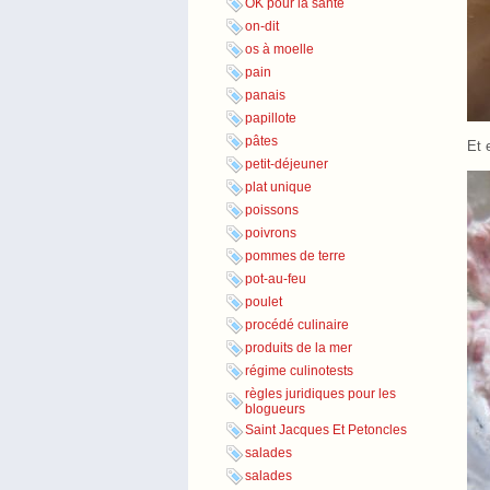
OK pour la santé
on-dit
os à moelle
pain
panais
papillote
pâtes
Et 
petit-déjeuner
plat unique
poissons
poivrons
pommes de terre
pot-au-feu
poulet
procédé culinaire
produits de la mer
régime culinotests
règles juridiques pour les
blogueurs
Saint Jacques Et Petoncles
salades
salades