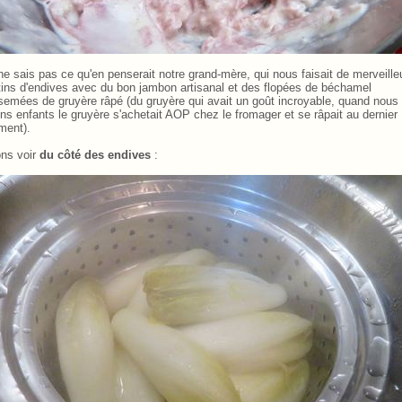
ne sais pas ce qu'en penserait notre grand-mère, qui nous faisait de merveille
tins d'endives avec du bon jambon artisanal et des flopées de béchamel
semées de gruyère râpé (du gruyère qui avait un goût incroyable, quand nous
ons enfants le gruyère s'achetait AOP chez le fromager et se râpait au dernier
ent).
ons voir
du côté des
endives
: