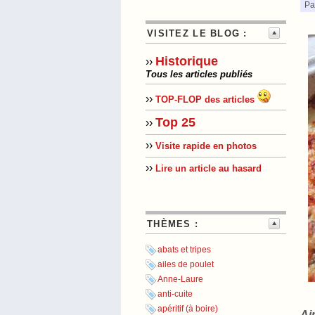
Pa
VISITEZ LE BLOG :
Historique
››
Tous les articles publiés
››
TOP-FLOP des articles
Top 25
››
››
Visite rapide en photos
››
Lire un article au hasard
THÈMES :
abats et tripes
ailes de poulet
Anne-Laure
anti-cuite
apéritif (à boire)
Ai