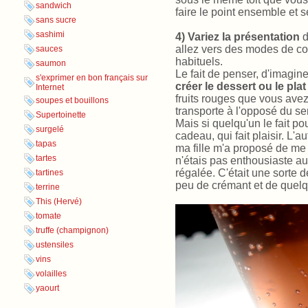
sandwich
faire le point ensemble et s
sans sucre
sashimi
4)
Variez la présentation
d
allez vers des modes de c
sauces
habituels.
saumon
Le fait de penser, d'imagine
s'exprimer en bon français sur
créer le dessert ou le pla
Internet
fruits rouges que vous avez
soupes et bouillons
transporte à l'opposé du sen
Supertoinette
Mais si quelqu'un le fait po
surgelé
cadeau, qui fait plaisir. L'a
tapas
ma fille m'a proposé de me p
tartes
n'étais pas enthousiaste au 
régalée. C'était une sorte 
tartines
peu de crémant et de quelq
terrine
This (Hervé)
tomate
truffe (champignon)
ustensiles
vins
volailles
yaourt