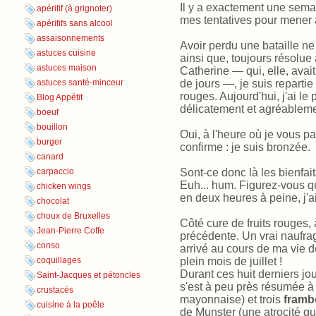
Il y a exactement une semai
apéritif (à grignoter)
mes tentatives pour mener à
apéritifs sans alcool
assaisonnements
Avoir perdu une bataille n
astuces cuisine
ainsi que, toujours résolu
astuces maison
Catherine — qui, elle, avai
de jours —, je suis repartie
astuces santé-minceur
rouges. Aujourd'hui, j'ai le
Blog Appétit
délicatement et agréablem
boeuf
bouillon
Oui, à l'heure où je vous pa
burger
confirme : je suis bronzée.
canard
Sont-ce donc là les bienfai
carpaccio
Euh... hum. Figurez-vous qu'
chicken wings
en deux heures à peine, j'ai 
chocolat
choux de Bruxelles
Côté cure de fruits rouges, 
Jean-Pierre Coffe
précédente. Un vrai naufrag
conso
arrivé au cours de ma vie 
plein mois de juillet !
coquillages
Durant ces huit derniers j
Saint-Jacques et pétoncles
s'est à peu près résumée 
crustacés
mayonnaise) et trois
framb
cuisine à la poêle
de Munster (une atrocité gu