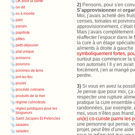
OK pour la santé
2)
Pensons, pour s'en conv
on-dit
S'approvisionner
et
organ
os à moelle
Moi, j'avais acheté des fruit
pain
cerises, tomates et poivron
approvisionnement, c'était
panais
Mais j'avais complètement
papillote
réaffecter l'espace dans le 
pâtes
la cure à un étage spéciale
petit-déjeuner
aliments à droite à gauche 
plat unique
symboliquement fortes, po
poissons
surtout pas commencer la s
non autorisés ! Il y en avait
poivrons
forcément, j'en ai mangé par
pommes de terre
perdre.
pot-au-feu
poulet
3)
Si vous en avez la possib
procédé culinaire
Je pense que pour moi, ça au
produits de la mer
respecter une rupture alime
pratique la cure ensemble d
régime culinotests
randonnées, par exemple, 
règles juridiques pour les
blogueurs
moi, vous n'êtes pas friand
un(e) co-curiste parmi les
Saint Jacques Et Petoncles
une personne qui pense, vi
salades
projet, peut être d'une aide
salades
sous le même toit que vous 