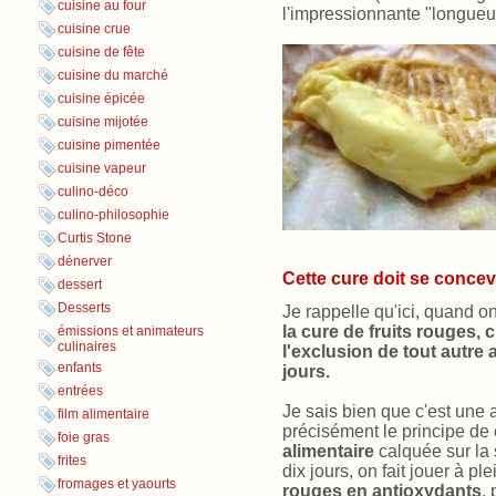
cuisine au four
l'impressionnante "longueu
cuisine crue
cuisine de fête
cuisine du marché
cuisine épicée
cuisine mijotée
cuisine pimentée
cuisine vapeur
culino-déco
culino-philosophie
Curtis Stone
dénerver
Cette cure doit se conc
dessert
Desserts
Je rappelle qu'ici, quand on
la cure de fruits rouges, 
émissions et animateurs
culinaires
l'exclusion de tout autre 
enfants
jours.
entrées
Je sais bien que c'est une 
film alimentaire
précisément le principe de c
foie gras
alimentaire
calquée sur la 
frites
dix jours, on fait jouer à ple
fromages et yaourts
rouges en antioxydants
,