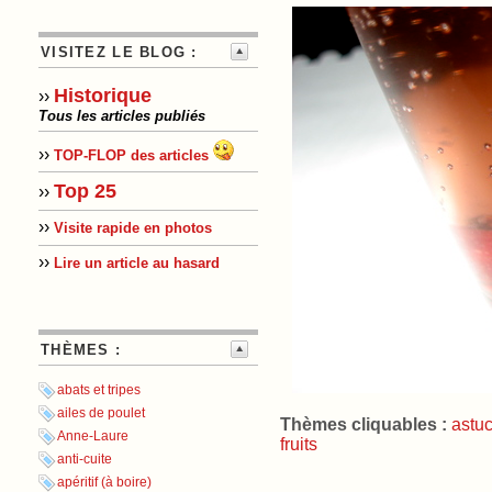
VISITEZ LE BLOG :
Historique
››
Tous les articles publiés
››
TOP-FLOP des articles
Top 25
››
››
Visite rapide en photos
››
Lire un article au hasard
THÈMES :
abats et tripes
ailes de poulet
Thèmes cliquables :
astu
Anne-Laure
fruits
anti-cuite
apéritif (à boire)