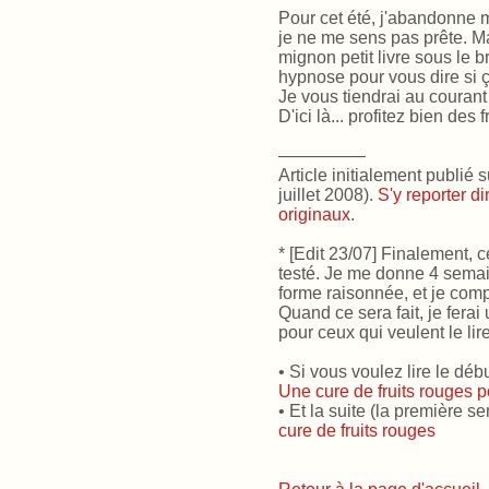
Pour cet été, j'abandonne 
je ne me sens pas prête. M
mignon petit livre sous le b
hypnose pour vous dire si 
Je vous tiendrai au courant
D'ici là... profitez bien des f
—————
Article initialement publié s
juillet 2008).
S'y reporter d
originaux
.
* [Edit 23/07] Finalement, c
testé. Je me donne 4 sema
forme raisonnée, et je comp
Quand ce sera fait, je ferai u
pour ceux qui veulent le lire
• Si vous voulez lire le débu
Une cure de fruits rouges po
• Et la suite (la première s
cure de fruits rouges