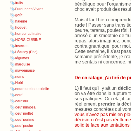
fruits
bénéfique pour l'organisme
choc avait produit des résul
Fureur des Vivres
goût
Mais il faut bien comprend
haleine
rude
! Passer sans transiti
hoquet
beurre, tarama, poulet rôti, 
horreur culinaire
arrosé d'un smoothie de frui
HORS-CUISINE
repas, alors imaginez, pend
contraignant que, pour moi,
insectes
Cette semaine, il s'est pa
Léautey (Eric)
semaine précédente, je n'a
légumes
me sentais ni concernée, ni
marquise
mayonnaise
nems
De ce ratage, j'ai tiré de
Noël
1)
Il faut qu'il y ait un
déclic
nourriture industrielle
on va être dans la rupture 
oeuf
ses pratiques. Or cela, il fa
oeuf dur
réellement
prendre la déc
oeuf mimosa
mesures concrètes qui vont
oeuf mollet
vous n'avez pas mis en place
décision n'est pas réellemen
oeuf périmé
solidité face aux tentations
oeuf poché