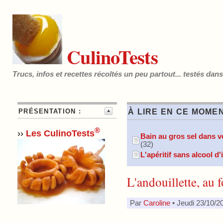
CulinoTests
Trucs, infos et recettes récoltés un peu partout... testés dan
PRÉSENTATION :
À LIRE EN CE MOMEN
®
››
Les CulinoTests
Bain au gros sel dans vo
(32)
L'apéritif sans alcool d
L'andouillette, au f
Par
Caroline
• Jeudi 23/10/2