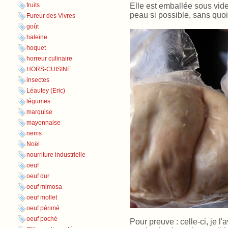
Elle est emballée sous vide
fruits
peau si possible, sans quoi 
Fureur des Vivres
goût
haleine
hoquet
horreur culinaire
HORS-CUISINE
insectes
Léautey (Eric)
légumes
marquise
mayonnaise
nems
Noël
nourriture industrielle
oeuf
oeuf dur
oeuf mimosa
oeuf mollet
oeuf périmé
oeuf poché
Pour preuve : celle-ci, je 