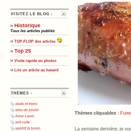
VISITEZ LE BLOG :
Historique
››
Tous les articles publiés
››
TOP-FLOP des articles
Top 25
››
››
Visite rapide en photos
››
Lire un article au hasard
THÈMES :
abats et tripes
ailes de poulet
Thèmes cliquables :
Fure
Anne-Laure
anti-cuite
La semaine dernière, je vo
apéritif (à boire)