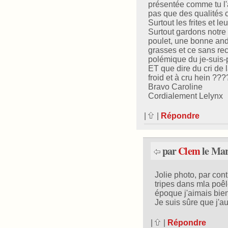
présentée comme tu l'a
pas que des qualités c
Surtout les frites et l
Surtout gardons notr
poulet, une bonne ando
grasses et ce sans rec
polémique du je-suis-p
ET que dire du cri de l
froid et à cru hein ???
Bravo Caroline
Cordialement Lelynx
|
|
Répondre
par
Clem
le Mar
Jolie photo, par cont
tripes dans mla poêle
époque j'aimais bien
Je suis sûre que j'a
|
|
Répondre