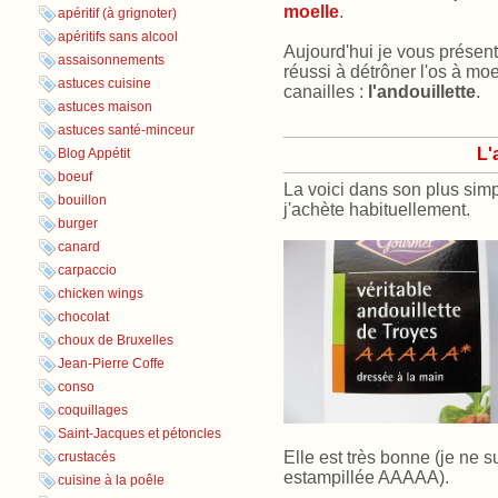
moelle
.
apéritif (à grignoter)
apéritifs sans alcool
Aujourd'hui je vous présent
assaisonnements
réussi à détrôner l'os à mo
astuces cuisine
canailles :
l'andouillette
.
astuces maison
astuces santé-minceur
L'
Blog Appétit
boeuf
La voici dans son plus simpl
bouillon
j'achète habituellement.
burger
canard
carpaccio
chicken wings
chocolat
choux de Bruxelles
Jean-Pierre Coffe
conso
coquillages
Saint-Jacques et pétoncles
Elle est très bonne (je ne s
crustacés
estampillée AAAAA).
cuisine à la poêle