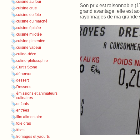
cuisine au four
Son prix est raisonnable (17 
cuisine crue
grand avantage, elle est a
cuisine de fête
rayonnages de ma grande su
cuisine du marché
cuisine épicée
cuisine mijotée
cuisine pimentée
cuisine vapeur
culino-déco
culino-philosophie
Curtis Stone
dénerver
dessert
Desserts
émissions et animateurs
culinaires
enfants
entrées
film alimentaire
foie gras
frites
fromages et yaourts