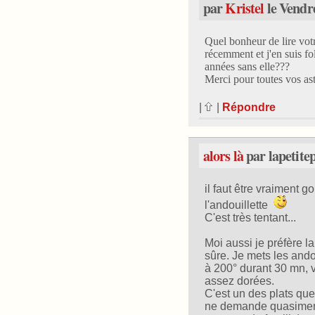
par
Kristel
le Vendre
Quel bonheur de lire votre
récemment et j'en suis fo
années sans elle???
Merci pour toutes vos as
|
|
Répondre
alors là
par lapetitep
il faut être vraiment
l'andouillette
C'est très tentant...
Moi aussi je préfère la
sûre. Je mets les andou
à 200° durant 30 mn, v
assez dorées.
C'est un des plats que 
ne demande quasiment