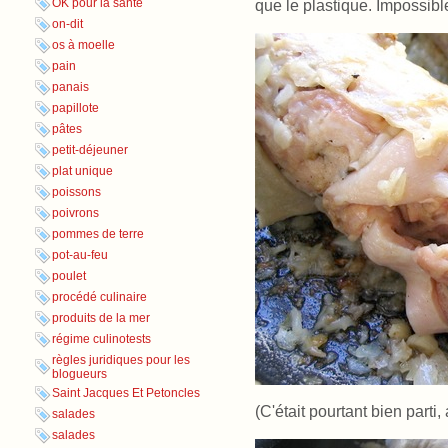
OK pour la santé
que le plastique. Impossibl
on-dit
os à moelle
pain
panais
papillote
pâtes
petit-déjeuner
plat unique
poissons
poivrons
pommes de terre
pot-au-feu
poulet
procédé culinaire
produits de la mer
régime culinotests
règles juridiques pour les
blogueurs
Saint Jacques Et Petoncles
(C'était pourtant bien parti, 
salades
salades