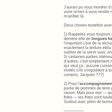
J'aurais pu vous montrer d'a
voire riches à vous rendr
m'arrêter là.
Deux choses toutefois avant 
1) Rappelez-vous toujours 
derrière elle de
longues h
l'important c'est de la réch
exactement la texture et/ou
oublier de la servir avec 
Si certaines parties intérie
d'autres, c'est simplement n
qui veut ça : aucune cuiss
invités s'ils s'inquiètent à t
compris, Jacques ???)
2) Pour l'
accompagnemen
purée de pommes de terre pl
raison. Mais pour moi — qui 
frites — les frites sont ha
Surtout avec plein de bonne
—————