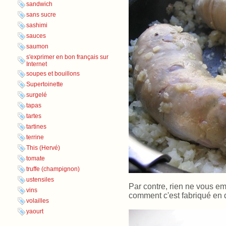
sandwich
sans sucre
sashimi
sauces
saumon
s'exprimer en bon français sur
Internet
soupes et bouillons
Supertoinette
surgelé
tapas
tartes
tartines
terrine
This (Hervé)
tomate
truffe (champignon)
ustensiles
Par contre, rien ne vous em
vins
comment c'est fabriqué en 
volailles
yaourt