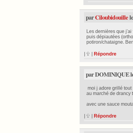
par
Ciloubidouille
le
Les dernières que j'ai 
puis dépiautées (orth
potiron/chataigne. Ben 
|
|
Répondre
par DOMINIQUE le 
moi j adore grillé tou
au marché de drancy t
avec une sauce mouta
|
|
Répondre