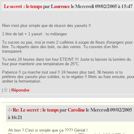
Le secret : le temps
par
Laurence
le Mercredi 09/02/2005 à 15:47
Rien n'est plus simple que de réussir des yaourts !!
1 litre de lait + 1 yaourt : tu mélanges
Tu sucres ou pas, moi je mets 2 cuillères à soupe de fleurs d'orangers pour 
litre. Tu répartis dans des bols, ou des verres. Tu couvres d'un film
transparent.
Tu mets 24 heures dans ton four ETEINT !!! Juste tu laisses la lumière du
four pour maintenir une température de 25°C.
Patience !! ça marche tout seul !! 24 heures plus tard, 36 heures si tu
préfères des yaourts plus solides, tu te régales !! Mets au frais ensuite, pou
arrêter la fermentation.
|
|
Répondre
Re: Le secret : le temps
par
Caroline
le Mercredi 09/02/2005
à 16:21
Ah bon ? C'est si simple que ça ???? Génial !