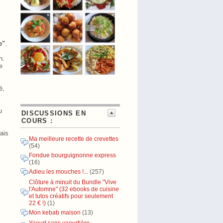
e"
.
n.
e
é,
u
DISCUSSIONS EN
COURS :
mais
Ma meilleure recette de crevettes
(54)
Fondue bourguignonne express
(16)
Adieu les mouches !...
(257)
Clôture à minuit du Bundle "Vive
l'Automne" (32 ebooks de cuisine
et tutos créatifs pour seulement
22 € !)
(1)
Mon kebab maison
(13)