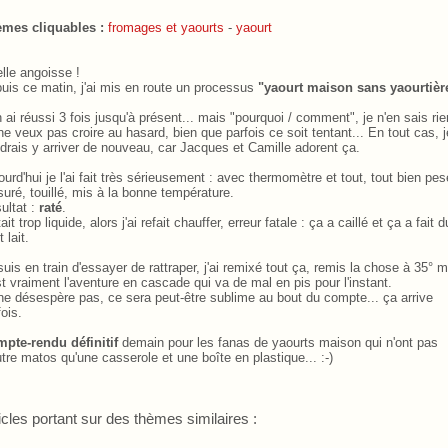
mes cliquables :
fromages et yaourts
-
yaourt
lle angoisse !
uis ce matin, j'ai mis en route un processus
"yaourt maison sans yaourtièr
n ai réussi 3 fois jusqu'à présent... mais "pourquoi / comment", je n'en sais rie
ne veux pas croire au hasard, bien que parfois ce soit tentant... En tout cas, j
drais y arriver de nouveau, car Jacques et Camille adorent ça.
ourd'hui je l'ai fait très sérieusement
.
: avec thermomètre et tout, tout bien pes
uré, touillé, mis à la bonne température.
ultat :
raté
.
ait trop liquide, alors j'ai refait chauffer, erreur fatale
.
: ça a caillé et ça a fait d
t lait.
suis en train d'essayer de rattraper, j'ai remixé tout ça, remis la chose à 35° 
st vraiment l'aventure en cascade qui va de mal en pis pour l'instant.
ne désespère pas, ce sera peut-être sublime au bout du compte... ça arrive
fois.
pte-rendu définitif
demain pour les fanas de yaourts maison qui n'ont pas
utre matos qu'une casserole et une boîte en plastique... :-)
icles portant sur des thèmes similaires :