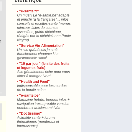
"DIÉTÉTIQUE"
• "e-sante.fr"
Un must ! Le "e-sante.be" adapté
et enrichi "à la française"… infos,
conseils et recettes-santé (menus
minceur, listes de courses
associées, guide diététique,
rédigés par la diététicienne Paule
Neyrat)
1
• "Service Vie-Alimentation"
Un site québécois je crois :
franchement chouette ! La
gastronomie-santé.
• "10 par jour" (le site des fruits
et légumes frais)
Site génialement riche pour vous
r
aider à manger "vert"
• "Health and Food"
Indispensable pour les mordus
de la bouffe saine
• "e-sante.be"
Magazine hebdo, bonnes infos +
navigation très agréable vers les
nombreux articles archivés
• "Doctissimo"
Actualité santé + forums
thématiques (nombreux et
intéressants)