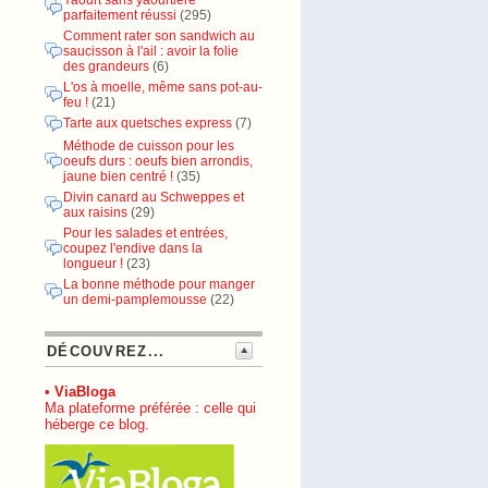
Yaourt sans yaourtière
parfaitement réussi
(295)
Comment rater son sandwich au
saucisson à l'ail : avoir la folie
des grandeurs
(6)
L'os à moelle, même sans pot-au-
feu !
(21)
Tarte aux quetsches express
(7)
Méthode de cuisson pour les
oeufs durs : oeufs bien arrondis,
jaune bien centré !
(35)
Divin canard au Schweppes et
aux raisins
(29)
Pour les salades et entrées,
coupez l'endive dans la
longueur !
(23)
La bonne méthode pour manger
un demi-pamplemousse
(22)
DÉCOUVREZ...
• ViaBloga
Ma plateforme préférée : celle qui
héberge ce blog.