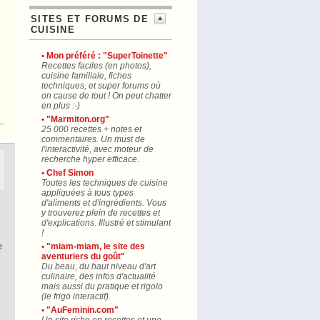
SITES ET FORUMS DE
CUISINE
• Mon préféré : "SuperToinette"
Recettes faciles (en photos),
cuisine familiale, fiches
techniques, et super forums où
on cause de tout ! On peut chatter
en plus :-)
• "Marmiton.org"
25 000 recettes + notes et
commentaires. Un must de
l'interactivité, avec moteur de
recherche hyper efficace.
• Chef Simon
Toutes les techniques de cuisine
appliquées à tous types
d'aliments et d'ingrédients. Vous
y trouverez plein de recettes et
d'explications. Illustré et stimulant
!
e
• "miam-miam, le site des
aventuriers du goût"
Du beau, du haut niveau d'art
culinaire, des infos d'actualité
mais aussi du pratique et rigolo
(le frigo interactif).
• "AuFeminin.com"