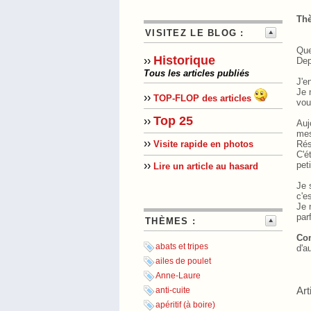
Thè
VISITEZ LE BLOG :
Que
Historique
››
Dep
Tous les articles publiés
J'e
Je 
››
TOP-FLOP des articles
vou
Top 25
››
Auj
mes
››
Rés
Visite rapide en photos
C'ét
peti
››
Lire un article au hasard
Je 
c'e
Je 
par
THÈMES :
Com
abats et tripes
d'a
ailes de poulet
Anne-Laure
Art
anti-cuite
apéritif (à boire)