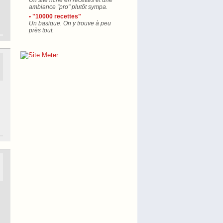
Un site riche en recettes et une
ambiance "pro" plutôt sympa.
• "10000 recettes"
Un basique. On y trouve à peu
près tout.