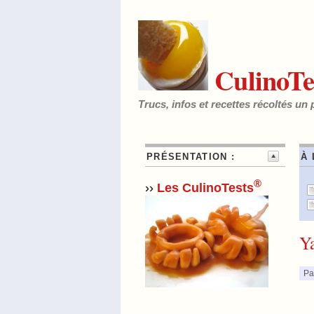
CulinoTe
Trucs, infos et recettes récoltés un 
PRÉSENTATION :
À 
®
››
Les CulinoTests
Ya
Pa