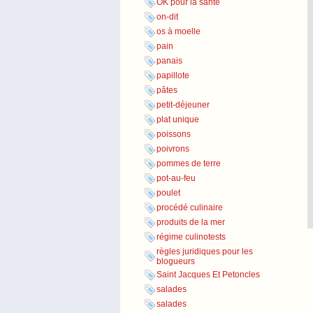
OK pour la santé
on-dit
os à moelle
pain
panais
papillote
pâtes
petit-déjeuner
plat unique
poissons
poivrons
pommes de terre
pot-au-feu
poulet
procédé culinaire
produits de la mer
régime culinotests
règles juridiques pour les
blogueurs
Saint Jacques Et Petoncles
salades
salades