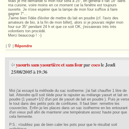
Mais je me demande si mon four sera à 25°, en général il fait 18° dans
ma cuisine, voire moins en ce moment car la fenêtre est toujours
ouverte. Je n'ose espérer que la lampe de mon four suffise à faire
gagner 7°...
J'aime bien l'idée d'éviter de mettre du lait en poudre (cf. l'avis des
amateurs de bio, à la fin de mon billet), alors si je pouvais régler mon
four sur 35° pendant 24 h et que ce soit OK, j'essaierais très très
volontiers ton procédé.
Merci beaucoup ! :-)
|
|
Répondre
yaourts sans yaourtière et sans four
par
coco
le Jeudi
25/08/2005 à 19:36
Moi j'ai essayé la méthode du sac isotherme: j'ai fait chauffer 1 litre de
lait. Attendre qu'il soit tiède pour le rajouter au mélange yaourt et lait en
poudre (1 yaourt+1/2 d'un pot de yaourt de lait en poudre ). Puis je vers
le tout dans des petits pots de confitures. Il faut bien remettre les
couvercles. Enfin je les places dans un sac isotherme en les entourant
d'un vieux pull afin de maintenir une température assez haute pour que
cela fermente.
P.S.: n'oubliez pas de bien caler les pots pour que le résultat soit
esthétique.