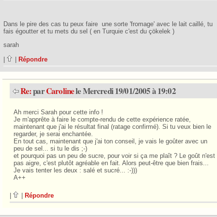
Dans le pire des cas tu peux faire une sorte 'fromage' avec le lait caillé, tu
fais égoutter et tu mets du sel ( en Turquie c'est du çökelek )
sarah
|
|
Répondre
Re:
par
Caroline
le Mercredi 19/01/2005 à 19:02
Ah merci Sarah pour cette info !
Je m'apprête à faire le compte-rendu de cette expérience ratée,
maintenant que j'ai le résultat final (ratage confirmé). Si tu veux bien le
regarder, je serai enchantée.
En tout cas, maintenant que j'ai ton conseil, je vais le goûter avec un
peu de sel... si tu le dis ;-)
et pourquoi pas un peu de sucre, pour voir si ça me plaît ? Le goût n'est
pas aigre, c'est plutôt agréable en fait. Alors peut-être que bien frais...
Je vais tenter les deux : salé et sucré... :-)))
A++
|
|
Répondre