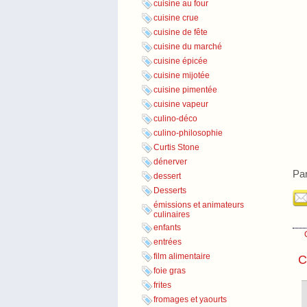
cuisine au four
cuisine crue
cuisine de fête
cuisine du marché
cuisine épicée
cuisine mijotée
cuisine pimentée
cuisine vapeur
culino-déco
culino-philosophie
Curtis Stone
dénerver
Par
dessert
Desserts
émissions et animateurs
culinaires
enfants
entrées
film alimentaire
C
foie gras
frites
fromages et yaourts