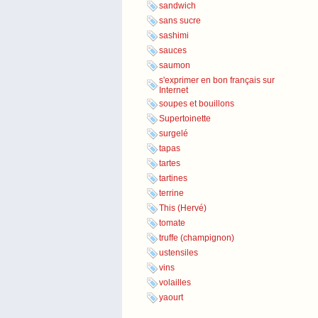
sandwich
sans sucre
sashimi
sauces
saumon
s'exprimer en bon français sur
Internet
soupes et bouillons
Supertoinette
surgelé
tapas
tartes
tartines
terrine
This (Hervé)
tomate
truffe (champignon)
ustensiles
vins
volailles
yaourt