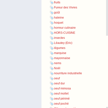
fruits
Fureur des Vivres
goût
haleine
hoquet
horreur culinaire
HORS-CUISINE
insectes
Léautey (Eric)
légumes
marquise
mayonnaise
nems
Noël
nourriture industrielle
oeuf
oeuf dur
oeuf mimosa
oeuf mollet
oeuf périmé
oeuf poché